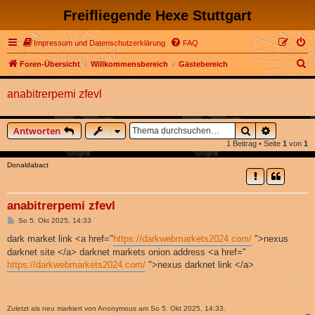
Freifliegende Hexe Stuttgart
Impressum und Datenschutzerklärung
FAQ
S
Foren-Übersicht
Willkommensbereich
Gästebereich
u
anabitrerpemi zfevl
c
h
Suche
Erweitert
Antworten
e
1 Beitrag • Seite
1
von
1
Donaldabact
anabitrerpemi zfevl
B
So 5. Okt 2025, 14:33
e
i
dark market link <a href="
https://darkwebmarkets2024.com/
">nexus
t
darknet site </a> darknet markets onion address <a href="
r
a
https://darkwebmarkets2024.com/
">nexus darknet link </a>
g
Zuletzt als neu markiert von Anonymous am So 5. Okt 2025, 14:33.