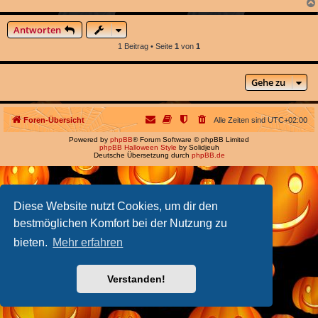
Antworten
1 Beitrag • Seite
1
von
1
Gehe zu
Foren-Übersicht
Alle Zeiten sind
UTC+02:00
Powered by
phpBB
® Forum Software © phpBB Limited
phpBB Halloween Style
by Solidjeuh
Deutsche Übersetzung durch
phpBB.de
Diese Website nutzt Cookies, um dir den
bestmöglichen Komfort bei der Nutzung zu
bieten.
Mehr erfahren
Verstanden!