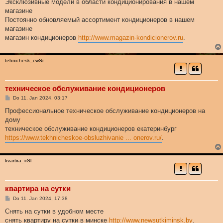
Эксклюзивные модели в области кондиционирования в нашем
магазине
Постоянно обновляемый ассортимент кондиционеров в нашем
магазине
магазин кондиционеров
http://www.magazin-kondicionerov.ru
.
tehnichesk_cwSr
техническое обслуживание кондиционеров
B
Do 11. Jan 2024, 03:17
e
i
Профессиональное техническое обслуживание кондиционеров на
t
дому
r
a
техническое обслуживание кондиционеров екатеринбург
g
https://www.tekhnicheskoe-obsluzhivanie ... onerov.ru/
.
kvartira_irSl
квартира на сутки
B
Do 11. Jan 2024, 17:38
e
i
Снять на сутки в удобном месте
t
снять квартиру на сутки в минске
http://www.newsutkiminsk.by
.
r