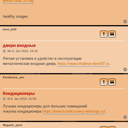
precio citax 20 mg
healthy images.
dveri_jmSl
двери входные
B
Mo 8. Jan 2024, 16:33
e
i
Легкая установка и удобство в эксплуатации
t
металлическая входная дверь
https://www.vhodnye-dveri97.ru
.
r
a
g
Kondicione_aior
Кондиционеры
B
Di 9. Jan 2024, 02:58
e
i
Лучшие кондиционеры для больших помещений
t
покупка кондиционера
https://www.kondicionery-nedorogo.ru/
.
r
a
g
Magazin_ppmi