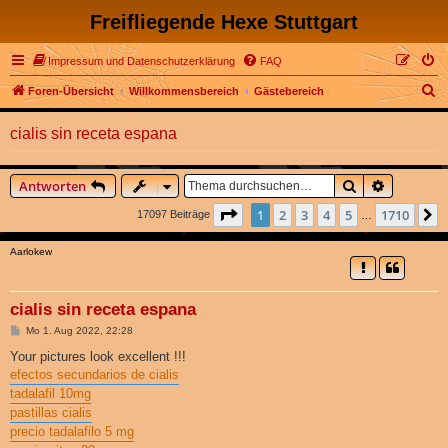
Freifliegende Hexe Stuttgart
Impressum und Datenschutzerklärung
FAQ
S
Foren-Übersicht
Willkommensbereich
Gästebereich
u
cialis sin receta espana
c
h
Suche
Erweitert
Antworten
e
Seite
1
von
1710
1
2
3
4
5
1710
17097 Beiträge
…
Aarlokew
cialis sin receta espana
B
Mo 1. Aug 2022, 22:28
e
i
Your pictures look excellent !!!
t
efectos secundarios de cialis
r
a
tadalafil 10mg
g
pastillas cialis
precio tadalafilo 5 mg