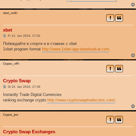
a
g
xbet_onEi
xbet
B
Fr 12. Jan 2024, 17:02
e
i
Побеждайте в спорте и в ставках с xbet
t
1xbet program format
http://www.1xbet-app-download-ar.com
.
r
a
g
Crypto_cfPi
Crypto Swap
B
Di 16. Jan 2024, 17:36
e
i
Instantly Trade Digital Currencies
t
ranking exchange crypto
http://www.cryptoswaptradecoins.com/
.
r
a
g
Crypto_jtot
Crypto Swap Exchanges