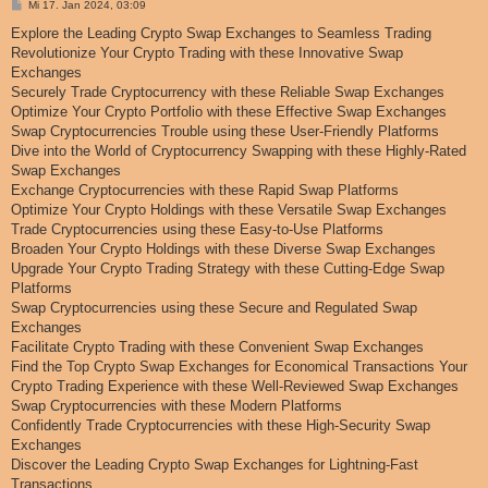
B
Mi 17. Jan 2024, 03:09
e
i
Explore the Leading Crypto Swap Exchanges to Seamless Trading
t
Revolutionize Your Crypto Trading with these Innovative Swap
r
a
Exchanges
g
Securely Trade Cryptocurrency with these Reliable Swap Exchanges
Optimize Your Crypto Portfolio with these Effective Swap Exchanges
Swap Cryptocurrencies Trouble using these User-Friendly Platforms
Dive into the World of Cryptocurrency Swapping with these Highly-Rated
Swap Exchanges
Exchange Cryptocurrencies with these Rapid Swap Platforms
Optimize Your Crypto Holdings with these Versatile Swap Exchanges
Trade Cryptocurrencies using these Easy-to-Use Platforms
Broaden Your Crypto Holdings with these Diverse Swap Exchanges
Upgrade Your Crypto Trading Strategy with these Cutting-Edge Swap
Platforms
Swap Cryptocurrencies using these Secure and Regulated Swap
Exchanges
Facilitate Crypto Trading with these Convenient Swap Exchanges
Find the Top Crypto Swap Exchanges for Economical Transactions Your
Crypto Trading Experience with these Well-Reviewed Swap Exchanges
Swap Cryptocurrencies with these Modern Platforms
Confidently Trade Cryptocurrencies with these High-Security Swap
Exchanges
Discover the Leading Crypto Swap Exchanges for Lightning-Fast
Transactions