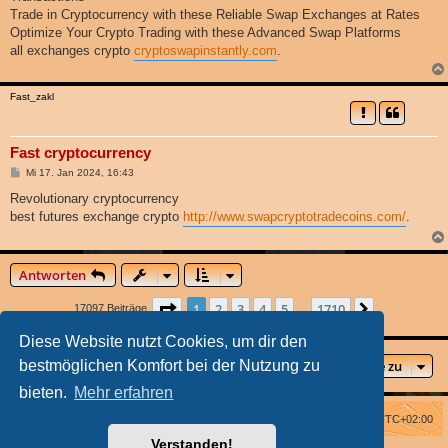
Trade in Cryptocurrency with these Reliable Swap Exchanges at Rates
Optimize Your Crypto Trading with these Advanced Swap Platforms
all exchanges crypto
cryptoswapinstantly.com
.
Fast_zakl
Fast cryptocurrency
B
Mi 17. Jan 2024, 16:43
e
i
Revolutionary cryptocurrency
t
best futures exchange crypto
http://www.swapcryptotradecoins.com/
.
r
a
g
Antworten
Seite
1
von
1710
1
2
3
4
5
1710
Nächste
17097 Beiträge
…
Diese Website nutzt Cookies, um dir den
Gehe zu
bestmöglichen Komfort bei der Nutzung zu
bieten.
Mehr erfahren
Foren-Übersicht
Alle Zeiten sind
UTC+02:00
Verstanden!
Powered by
phpBB
® Forum Software © phpBB Limited