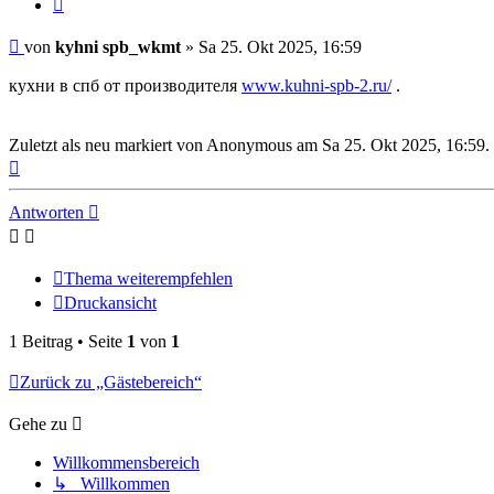
Zitat
melden
Beitrag
von
kyhni spb_wkmt
»
Sa 25. Okt 2025, 16:59
кухни в спб от производителя
www.kuhni-spb-2.ru/
.
Zuletzt als neu markiert von Anonymous am Sa 25. Okt 2025, 16:59.
Nach
oben
Antworten
Thema weiterempfehlen
Druckansicht
1 Beitrag • Seite
1
von
1
Zurück zu „Gästebereich“
Gehe zu
Willkommensbereich
↳ Willkommen