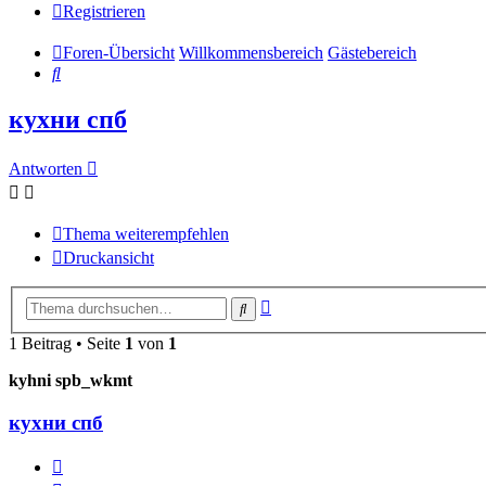
Registrieren
Foren-Übersicht
Willkommensbereich
Gästebereich
Suche
кухни спб
Antworten
Thema weiterempfehlen
Druckansicht
Erweiterte
Suche
Suche
1 Beitrag • Seite
1
von
1
kyhni spb_wkmt
кухни спб
Diesen
Beitrag