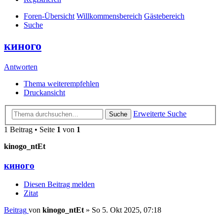
Foren-Übersicht
Willkommensbereich
Gästebereich
Suche
киного
Antworten
Thema weiterempfehlen
Druckansicht
Erweiterte Suche
Suche
1 Beitrag • Seite
1
von
1
kinogo_ntEt
киного
Diesen Beitrag melden
Zitat
Beitrag
von
kinogo_ntEt
»
So 5. Okt 2025, 07:18