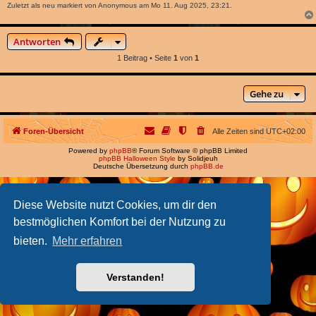
Zuletzt als neu markiert von Anonymous am Mo 11. Aug 2025, 23:21.
Antworten
1 Beitrag • Seite
1
von
1
Gehe zu
Foren-Übersicht
Alle Zeiten sind
UTC+02:00
Powered by
phpBB
® Forum Software © phpBB Limited
phpBB Halloween Style
by Solidjeuh
Deutsche Übersetzung durch
phpBB.de
Diese Website nutzt Cookies, um dir den
bestmöglichen Komfort bei der Nutzung zu
bieten.
Mehr erfahren
Verstanden!