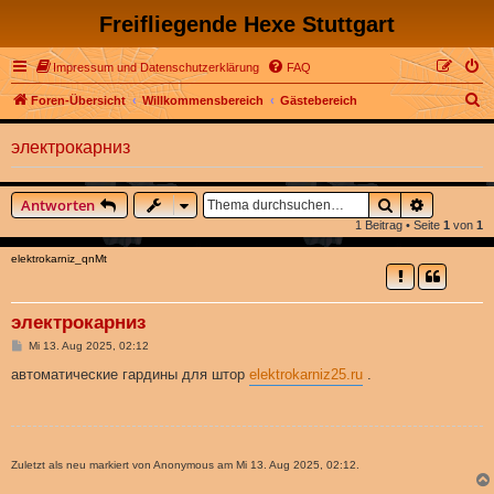
Freifliegende Hexe Stuttgart
Impressum und Datenschutzerklärung
FAQ
S
Foren-Übersicht
Willkommensbereich
Gästebereich
u
электрокарниз
c
h
Suche
Erweitert
Antworten
e
1 Beitrag • Seite
1
von
1
elektrokarniz_qnMt
электрокарниз
B
Mi 13. Aug 2025, 02:12
e
i
автоматические гардины для штор
elektrokarniz25.ru
.
t
r
a
g
Zuletzt als neu markiert von Anonymous am Mi 13. Aug 2025, 02:12.