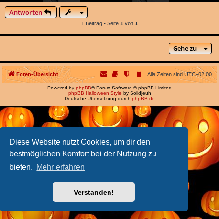
Antworten
1 Beitrag • Seite
1
von
1
Gehe zu
Foren-Übersicht
Alle Zeiten sind
UTC+02:00
Powered by
phpBB
® Forum Software © phpBB Limited
phpBB Halloween Style
by Solidjeuh
Deutsche Übersetzung durch
phpBB.de
Diese Website nutzt Cookies, um dir den
bestmöglichen Komfort bei der Nutzung zu
bieten.
Mehr erfahren
Verstanden!