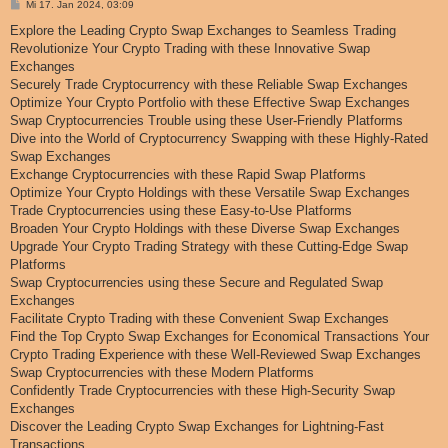
B
Mi 17. Jan 2024, 03:09
e
i
Explore the Leading Crypto Swap Exchanges to Seamless Trading
t
Revolutionize Your Crypto Trading with these Innovative Swap
r
a
Exchanges
g
Securely Trade Cryptocurrency with these Reliable Swap Exchanges
Optimize Your Crypto Portfolio with these Effective Swap Exchanges
Swap Cryptocurrencies Trouble using these User-Friendly Platforms
Dive into the World of Cryptocurrency Swapping with these Highly-Rated
Swap Exchanges
Exchange Cryptocurrencies with these Rapid Swap Platforms
Optimize Your Crypto Holdings with these Versatile Swap Exchanges
Trade Cryptocurrencies using these Easy-to-Use Platforms
Broaden Your Crypto Holdings with these Diverse Swap Exchanges
Upgrade Your Crypto Trading Strategy with these Cutting-Edge Swap
Platforms
Swap Cryptocurrencies using these Secure and Regulated Swap
Exchanges
Facilitate Crypto Trading with these Convenient Swap Exchanges
Find the Top Crypto Swap Exchanges for Economical Transactions Your
Crypto Trading Experience with these Well-Reviewed Swap Exchanges
Swap Cryptocurrencies with these Modern Platforms
Confidently Trade Cryptocurrencies with these High-Security Swap
Exchanges
Discover the Leading Crypto Swap Exchanges for Lightning-Fast
Transactions