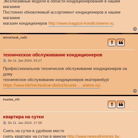
Эксклюзивные модели в области кондиционирования в нашем
магазине
Постоянно обновляемый ассортимент кондиционеров в нашем
магазине
магазин кондиционеров
http://www.magazin-kondicionerov.ru
.
tehnichesk_cwSr
техническое обслуживание кондиционеров
B
Do 11. Jan 2024, 03:17
e
i
Профессиональное техническое обслуживание кондиционеров на
t
дому
r
a
техническое обслуживание кондиционеров екатеринбург
g
https://www.tekhnicheskoe-obsluzhivanie ... onerov.ru/
.
kvartira_irSl
квартира на сутки
B
Do 11. Jan 2024, 17:38
e
i
Снять на сутки в удобном месте
t
снять квартиру на сутки в минске
http://www.newsutkiminsk.by
.
r