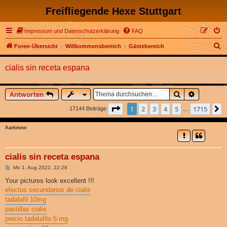
Freifliegende Hexe Stuttgart
Impressum und Datenschutzerklärung
FAQ
S
Foren-Übersicht
Willkommensbereich
Gästebereich
u
cialis sin receta espana
c
h
Suche
Erweitert
Antworten
e
Seite
1
von
1715
1
2
3
4
5
1715
17144 Beiträge
…
Aarlokew
cialis sin receta espana
B
Mo 1. Aug 2022, 22:28
e
i
Your pictures look excellent !!!
t
efectos secundarios de cialis
r
a
tadalafil 10mg
g
pastillas cialis
precio tadalafilo 5 mg