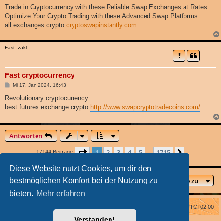
Trade in Cryptocurrency with these Reliable Swap Exchanges at Rates
Optimize Your Crypto Trading with these Advanced Swap Platforms
all exchanges crypto
cryptoswapinstantly.com
.
Fast_zakl
Fast cryptocurrency
B
Mi 17. Jan 2024, 16:43
e
i
Revolutionary cryptocurrency
t
best futures exchange crypto
http://www.swapcryptotradecoins.com/
.
r
a
g
Antworten
Seite
1
von
1715
1
2
3
4
5
1715
Nächste
17144 Beiträge
…
Diese Website nutzt Cookies, um dir den
Gehe zu
bestmöglichen Komfort bei der Nutzung zu
bieten.
Mehr erfahren
Foren-Übersicht
Alle Zeiten sind
UTC+02:00
Verstanden!
Powered by
phpBB
® Forum Software © phpBB Limited