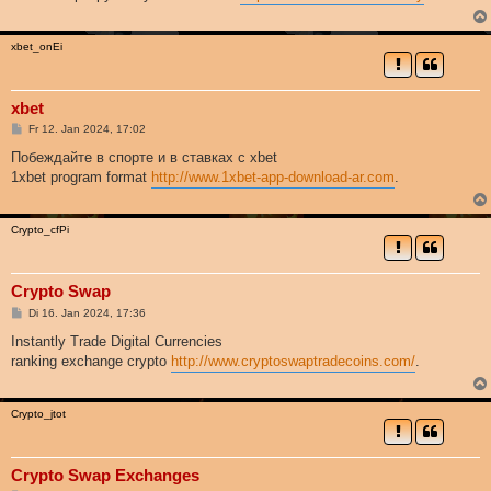
a
g
xbet_onEi
xbet
B
Fr 12. Jan 2024, 17:02
e
i
Побеждайте в спорте и в ставках с xbet
t
1xbet program format
http://www.1xbet-app-download-ar.com
.
r
a
g
Crypto_cfPi
Crypto Swap
B
Di 16. Jan 2024, 17:36
e
i
Instantly Trade Digital Currencies
t
ranking exchange crypto
http://www.cryptoswaptradecoins.com/
.
r
a
g
Crypto_jtot
Crypto Swap Exchanges