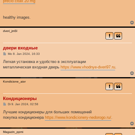
precio citax 20 mg
healthy images.
dveri_jmSl
двери входные
B
Mo 8. Jan 2024, 16:33
e
i
Легкая установка и удобство в эксплуатации
t
металлическая входная дверь
https://www.vhodnye-dveri97.ru
.
r
a
g
Kondicione_aior
Кондиционеры
B
Di 9. Jan 2024, 02:58
e
i
Лучшие кондиционеры для больших помещений
t
покупка кондиционера
https://www.kondicionery-nedorogo.ru/
.
r
a
g
Magazin_ppmi