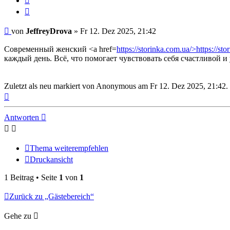
Beitrag
Zitat
melden
Beitrag
von
JeffreyDrova
»
Fr 12. Dez 2025, 21:42
Современный женский <a href=
https://storinka.com.ua/>https://st
каждый день. Всё, что помогает чувствовать себя счастливой и
Zuletzt als neu markiert von Anonymous am Fr 12. Dez 2025, 21:42.
Nach
oben
Antworten
Thema weiterempfehlen
Druckansicht
1 Beitrag • Seite
1
von
1
Zurück zu „Gästebereich“
Gehe zu