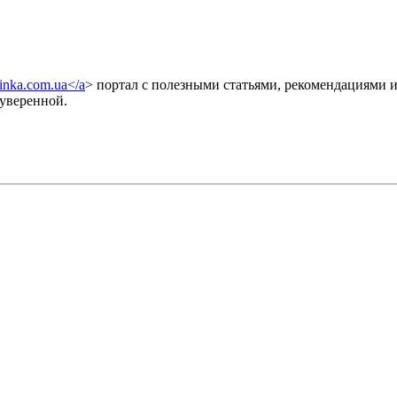
orinka.com.ua</a
> портал с полезными статьями, рекомендациями и
 уверенной.