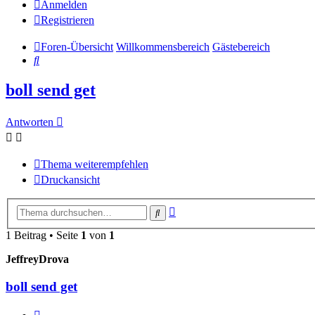
Anmelden
Registrieren
Foren-Übersicht
Willkommensbereich
Gästebereich
Suche
boll send get
Antworten
Thema weiterempfehlen
Druckansicht
Erweiterte
Suche
Suche
1 Beitrag • Seite
1
von
1
JeffreyDrova
boll send get
Diesen