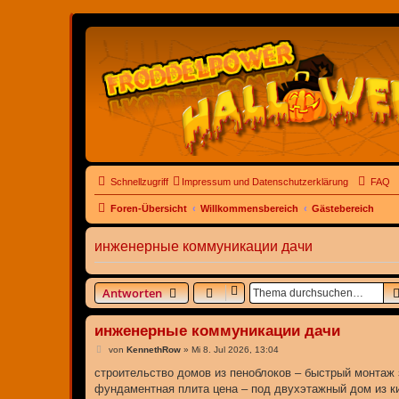
Schnellzugriff
Impressum und Datenschutzerklärung
FAQ
Foren-Übersicht
Willkommensbereich
Gästebereich
инженерные коммуникации дачи
Antworten
инженерные коммуникации дачи
B
von
KennethRow
»
Mi 8. Jul 2026, 13:04
e
i
строительство домов из пеноблоков – быстрый монтаж з
t
фундаментная плита цена – под двухэтажный дом из ки
r