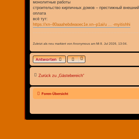
a
монолитные работы
g
строительство кирпичных домов – престижный внешний в
оплата
всё тут:
https://xn--80aaahebdwaoec1e.xn--p1ai/u ... -myitishhi
Zuletzt als neu markiert von Anonymous am Mi 8. Jul 2026, 13:04.
Antworten
Zurück zu „Gästebereich“
Foren-Übersicht