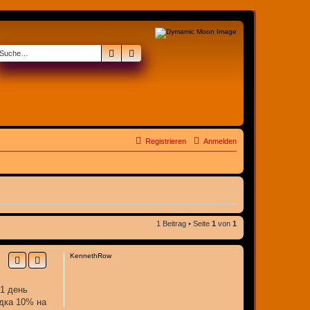
Suche
Erweiterte Suche
Registrieren
Anmelden
1 Beitrag • Seite
1
von
1
KennethRow
 1 день
идка 10% на