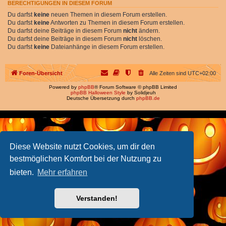
BERECHTIGUNGEN IN DIESEM FORUM
Du darfst
keine
neuen Themen in diesem Forum erstellen.
Du darfst
keine
Antworten zu Themen in diesem Forum erstellen.
Du darfst deine Beiträge in diesem Forum
nicht
ändern.
Du darfst deine Beiträge in diesem Forum
nicht
löschen.
Du darfst
keine
Dateianhänge in diesem Forum erstellen.
Foren-Übersicht
Alle Zeiten sind
UTC+02:00
Powered by
phpBB
® Forum Software © phpBB Limited
phpBB Halloween Style
by Solidjeuh
Deutsche Übersetzung durch
phpBB.de
Diese Website nutzt Cookies, um dir den
bestmöglichen Komfort bei der Nutzung zu
bieten.
Mehr erfahren
Verstanden!