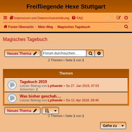
Freifliegende Hexe Stuttgart
Impressum und Datenschutzerklärung
FAQ
S
Foren-Übersicht
Mein Weg
Magisches Tagebuch
u
Magisches Tagebuch
c
h
Suche
Erweiterte Suche
Neues Thema
e
2 Themen • Seite
1
von
1
Themen
Tagebuch 2019
Letzter Beitrag von
Lythande
«
So 27. Jan 2019, 07:03
Antworten:
2
Was bisher geschah....
Letzter Beitrag von
Lythande
«
Do 12. Apr 2018, 09:46
Neues Thema
2 Themen • Seite
1
von
1
Gehe zu