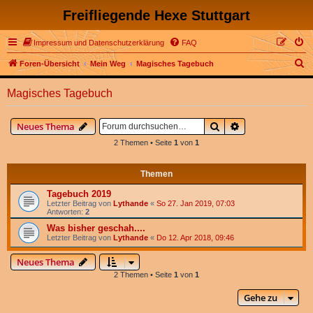
Freifliegende Hexe Stuttgart
Impressum und Datenschutzerklärung
FAQ
S
Foren-Übersicht
Mein Weg
Magisches Tagebuch
u
Magisches Tagebuch
c
h
Suche
Erweiterte Suche
Neues Thema
e
2 Themen • Seite
1
von
1
Themen
Tagebuch 2019
Letzter Beitrag von
Lythande
«
So 27. Jan 2019, 07:03
Antworten:
2
Was bisher geschah....
Letzter Beitrag von
Lythande
«
Do 12. Apr 2018, 09:46
Neues Thema
2 Themen • Seite
1
von
1
Gehe zu