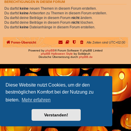
BERECHTIGUNGEN IN DIESEM FORUM
Du darfst
keine
neuen Themen in diesem Forum erstellen.
Du darfst
keine
Antworten zu Themen in diesem Forum erstellen.
Du darfst deine Beiträge in diesem Forum
nicht
ändern.
Du darfst deine Beiträge in diesem Forum
nicht
löschen.
Du darfst
keine
Dateianhänge in diesem Forum erstellen.
Foren-Übersicht
Alle Zeiten sind
UTC+02:00
Powered by
phpBB
® Forum Software © phpBB Limited
phpBB Halloween Style
by Solidjeuh
Deutsche Übersetzung durch
phpBB.de
Diese Website nutzt Cookies, um dir den
bestmöglichen Komfort bei der Nutzung zu
bieten.
Mehr erfahren
Verstanden!