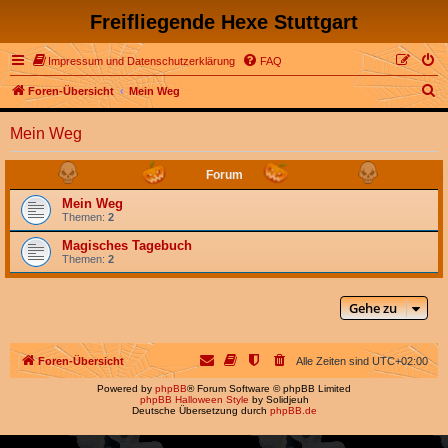
Freifliegende Hexe Stuttgart
Impressum und Datenschutzerklärung
FAQ
S
Foren-Übersicht
Mein Weg
u
Mein Weg
c
h
Forum
e
Mein Weg
Themen:
2
Magisches Tagebuch
Themen:
2
Gehe zu
Foren-Übersicht
Alle Zeiten sind
UTC+02:00
Powered by
phpBB
® Forum Software © phpBB Limited
phpBB Halloween Style
by Solidjeuh
Deutsche Übersetzung durch
phpBB.de