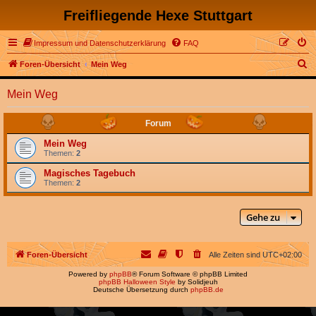
Freifliegende Hexe Stuttgart
Impressum und Datenschutzerklärung
FAQ
S
Foren-Übersicht
Mein Weg
u
Mein Weg
c
h
Forum
e
Mein Weg
Themen:
2
Magisches Tagebuch
Themen:
2
Gehe zu
Foren-Übersicht
Alle Zeiten sind
UTC+02:00
Powered by
phpBB
® Forum Software © phpBB Limited
phpBB Halloween Style
by Solidjeuh
Deutsche Übersetzung durch
phpBB.de