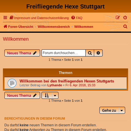
Freifliegende Hexe Stuttgart
Impressum und Datenschutzerklärung
FAQ
S
Foren-Übersicht
Willkommensbereich
Willkommen
u
Willkommen
c
h
Suche
Erweiterte Suche
Neues Thema
e
1 Thema • Seite
1
von
1
Themen
Willkommen bei den freifliegenden Hexen Stuttgarts
Letzter Beitrag von
Lythande
«
Fr 6. Apr 2018, 15:33
Neues Thema
1 Thema • Seite
1
von
1
Gehe zu
BERECHTIGUNGEN IN DIESEM FORUM
Du darfst
keine
neuen Themen in diesem Forum erstellen.
Du darfst
keine
Antworten zu Themen in diesem Forum erstellen.