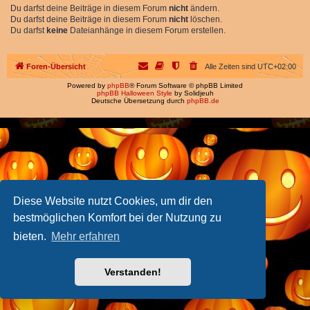
Du darfst deine Beiträge in diesem Forum
nicht
ändern.
Du darfst deine Beiträge in diesem Forum
nicht
löschen.
Du darfst
keine
Dateianhänge in diesem Forum erstellen.
Foren-Übersicht
Alle Zeiten sind
UTC+02:00
Powered by
phpBB
® Forum Software © phpBB Limited
phpBB Halloween Style
by Solidjeuh
Deutsche Übersetzung durch
phpBB.de
Diese Website nutzt Cookies, um dir den
bestmöglichen Komfort bei der Nutzung zu
bieten.
Mehr erfahren
Verstanden!