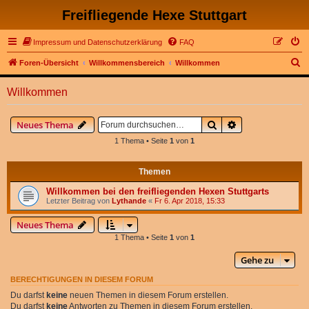
Freifliegende Hexe Stuttgart
Impressum und Datenschutzerklärung
FAQ
S
Foren-Übersicht
Willkommensbereich
Willkommen
u
Willkommen
c
h
Suche
Erweiterte Suche
Neues Thema
e
1 Thema • Seite
1
von
1
Themen
Willkommen bei den freifliegenden Hexen Stuttgarts
Letzter Beitrag von
Lythande
«
Fr 6. Apr 2018, 15:33
Neues Thema
1 Thema • Seite
1
von
1
Gehe zu
BERECHTIGUNGEN IN DIESEM FORUM
Du darfst
keine
neuen Themen in diesem Forum erstellen.
Du darfst
keine
Antworten zu Themen in diesem Forum erstellen.