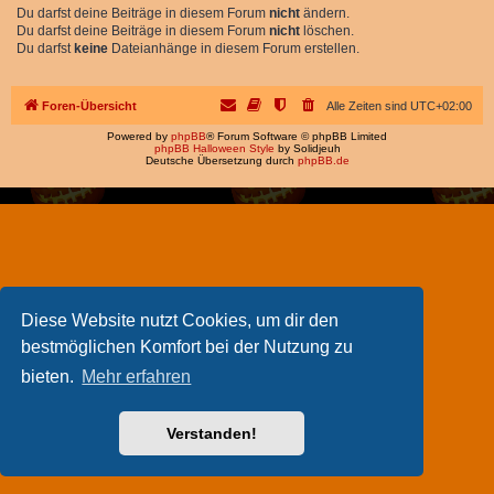
Du darfst deine Beiträge in diesem Forum
nicht
ändern.
Du darfst deine Beiträge in diesem Forum
nicht
löschen.
Du darfst
keine
Dateianhänge in diesem Forum erstellen.
Foren-Übersicht
Alle Zeiten sind
UTC+02:00
Powered by
phpBB
® Forum Software © phpBB Limited
phpBB Halloween Style
by Solidjeuh
Deutsche Übersetzung durch
phpBB.de
Diese Website nutzt Cookies, um dir den
bestmöglichen Komfort bei der Nutzung zu
bieten.
Mehr erfahren
Verstanden!