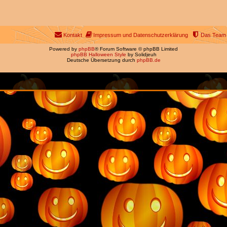
Kontakt
Impressum und Datenschutzerklärung
Das Team
Powered by
phpBB
® Forum Software © phpBB Limited
phpBB Halloween Style
by Solidjeuh
Deutsche Übersetzung durch
phpBB.de