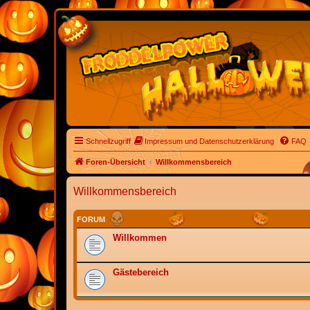
Schnellzugriff
Impressum und Datenschutzerklärung
FAQ
Foren-Übersicht
Willkommensbereich
Willkommensbereich
FORUM
Willkommen
Gästebereich