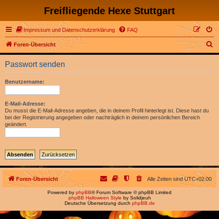
Freifliegende Hexe Stuttgart
Impressum und Datenschutzerklärung
FAQ
S
Foren-Übersicht
u
Passwort senden
c
h
Benutzername:
e
E-Mail-Adresse:
Du musst die E-Mail-Adresse angeben, die in deinem Profil hinterlegt ist. Diese hast du
bei der Registrierung angegeben oder nachträglich in deinem persönlichen Bereich
geändert.
Foren-Übersicht
Alle Zeiten sind
UTC+02:00
Powered by
phpBB
® Forum Software © phpBB Limited
phpBB Halloween Style
by Solidjeuh
Deutsche Übersetzung durch
phpBB.de