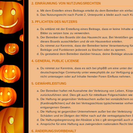
2. EINRÄUMUNG VON NUTZUNGSRECHTEN
Mit dem Erstellen eines Beitrags erteilst du dem Betreiber ein ein
Das Nutzungsrecht nach Punkt 2, Unterpunkt a bleibt auch nach 
3. PFLICHTEN DES NUTZERS
Du erklärst mit der Erstellung eines Beitrags, dass er keine Inhalt
Bilder zu setzen bzw. zu verwenden.
Der Betreiber des Boards übt das Hausrecht aus. Bei Verstößen g
dieses Boards ausschließen und dir ein Hausverbot erteilen.
Du nimmst zur Kenntnis, dass der Betreiber keine Verantwortung für 
Beiträge und Funktionen jederzeit zu löschen oder zu sperren.
Du gestattest dem Betreiber darüber hinaus, deine Beiträge abzuä
4. GENERAL PUBLIC LICENSE
Du nimmst zur Kenntnis, dass es sich bei phpBB um eine unter der 
deutschsprachige Community unter www.phpbb.de zur Verfügung gest
nicht untersagen oder auf Inhalte fremder Foren Einfluss nehmen.
5. GEWÄHRLEISTUNG
Der Betreiber haftet mit Ausnahme der Verletzung von Leben, Körper
zurückzuführen sind. Dies gilt auch für mittelbare Folgeschäden 
Die Haftung ist gegenüber Verbrauchern außer bei vorsätzlichem o
(Kardinalpflichten) auf die bei Vertragsschluss typischerweise vo
entgangenen Gewinn.
Die Haftung ist gegenüber Unternehmern außer bei der Verletzung 
Schäden und im Übrigen der Höhe nach auf die vertragstypischen 
Die Haftungsbegrenzung der Absätze a bis c gilt sinngemäß auch zu
Ansprüche für eine Haftung aus zwingendem nationalem Recht blei
6. ÄNDERUNGSVORBEHALT