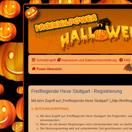
Schnellzugriff
Impressum und Datenschutzerklärung
FAQ
Foren-Übersicht
Freifliegende Hexe Stuttgart - Registrierung
Mit dem Zugriff auf „Freifliegende Hexe Stuttgart“ („http://fre
1. NUTZUNGSVERTRAG
Mit dem Zugriff auf „Freifliegende Hexe Stuttgart“ (im Folgenden „
einverstanden.
Wenn du mit diesen Regelungen nicht einverstanden bist, so darfst 
Der Nutzungsvertrag wird auf unbestimmte Zeit geschlossen und kan