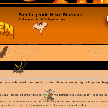
Freifliegende Hexe Stuttgart
Ein Treffpunkt für alle freifliegende Hexen
ifliegendehexe.de“) wird zwischen dir und dem Betreiber ein Vertrag mit folgenden R
das Board“) schließt du einen Nutzungsvertrag mit dem Betreiber des Boards ab (im Folgenden „Be
du das Board nicht weiter nutzen. Für die Nutzung des Boards gelten jeweils die an dieser Stell
n von beiden Seiten ohne Einhaltung einer Frist jederzeit gekündigt werden.