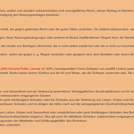
faches, zeitlich und räumlich unbeschränktes und unentgeltliches Recht, deinen Beitrag im Rahme
Kündigung des Nutzungsvertrages bestehen.
e enthält, die gegen geltendes Recht oder die guten Sitten verstoßen. Du erklärst insbesondere, 
egen diese Nutzungsbedingungen oder anderer im Board veröffentlichten Regeln kann der Betre
die Inhalte von Beiträgen übernimmt, die er nicht selbst erstellt hat oder die er nicht zur Kenn
ndern, sofern sie gegen o. g. Regeln verstoßen oder geeignet sind, dem Betreiber oder einem D
„
GNU General Public License v2
“ (GPL) bereitgestellten Foren-Software von phpBB Limited (ww
ellt. Beide haben keinen Einfluss auf die Art und Weise, wie die Software verwendet wird. Si
 und Gesundheit und der Verletzung wesentlicher Vertragspflichten (Kardinalpflichten) nur für Sc
wie insbesondere entgangenen Gewinn.
der grob fahrlässigem Verhalten oder bei Schäden aus der Verletzung von Leben, Körper und Ges
rhersehbaren Schäden und im übrigen der Höhe nach auf die vertragstypischen Durchschnittsschäde
von Leben, Körper und Gesundheit oder vorsätzlichem oder grob fahrlässigem Verhalten des Betr
Durchschnittsschäden begrenzt. Dies gilt auch für mittelbare Schäden, insbesondere entgangen
gunsten der Mitarbeiter und Erfüllungsgehilfen des Betreibers.
ben unberührt.