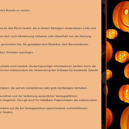
n des Boards zu nutzen.
dass du das Recht besitzt, die in deinen Beiträgen verwendeten Links und
iber dich nach Abmahnung zeitweise oder dauerhaft von der Nutzung
tnis genommen hat. Du gestattest dem Betreiber, dein Benutzerkonto,
ritten Schaden zuzufügen.
w.phpbb.com) handelt; deutschsprachige Informationen werden durch die
e können insbesondere die Verwendung der Software für bestimmte Zwecke
häden, die auf ein vorsätzliches oder grob fahrlässiges Verhalten
undheit und der Verletzung wesentlicher Vertragspflichten
n begrenzt. Dies gilt auch für mittelbare Folgeschäden wie insbesondere
eibers auf die bei Vertragsschluss typischerweise vorhersehbaren
en Gewinn.