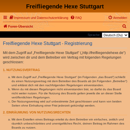
Freifliegende Hexe Stuttgart
Impressum und Datenschutzerklärung
FAQ
Anmelden
S
Foren-Übersicht
u
Sprache:
c
Freifliegende Hexe Stuttgart - Registrierung
h
Mit dem Zugriff auf „Freifliegende Hexe Stuttgart“ („http://freifliegendehexe.de“)
e
wird zwischen dir und dem Betreiber ein Vertrag mit folgenden Regelungen
geschlossen:
1. NUTZUNGSVERTRAG
Mit dem Zugriff auf „Freifliegende Hexe Stuttgart“ (im Folgenden „das Board“) schließt
du einen Nutzungsvertrag mit dem Betreiber des Boards ab (im Folgenden „Betreiber“)
und erklärst dich mit den nachfolgenden Regelungen einverstanden.
Wenn du mit diesen Regelungen nicht einverstanden bist, so darfst du das Board
nicht weiter nutzen. Für die Nutzung des Boards gelten jeweils die an dieser Stelle
veröffentlichten Regelungen.
Der Nutzungsvertrag wird auf unbestimmte Zeit geschlossen und kann von beiden
Seiten ohne Einhaltung einer Frist jederzeit gekündigt werden.
2. EINRÄUMUNG VON NUTZUNGSRECHTEN
Mit dem Erstellen eines Beitrags erteilst du dem Betreiber ein einfaches, zeitlich und
räumlich unbeschränktes und unentgeltliches Recht, deinen Beitrag im Rahmen des
Boards zu nutzen.