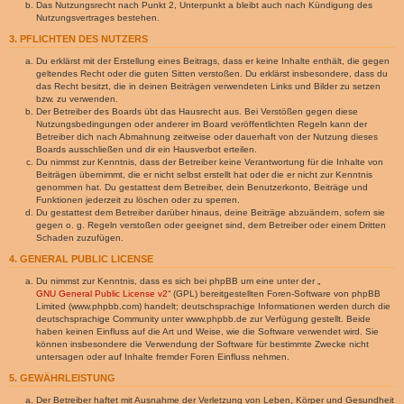
Das Nutzungsrecht nach Punkt 2, Unterpunkt a bleibt auch nach Kündigung des
Nutzungsvertrages bestehen.
3. PFLICHTEN DES NUTZERS
Du erklärst mit der Erstellung eines Beitrags, dass er keine Inhalte enthält, die gegen
geltendes Recht oder die guten Sitten verstoßen. Du erklärst insbesondere, dass du
das Recht besitzt, die in deinen Beiträgen verwendeten Links und Bilder zu setzen
bzw. zu verwenden.
Der Betreiber des Boards übt das Hausrecht aus. Bei Verstößen gegen diese
Nutzungsbedingungen oder anderer im Board veröffentlichten Regeln kann der
Betreiber dich nach Abmahnung zeitweise oder dauerhaft von der Nutzung dieses
Boards ausschließen und dir ein Hausverbot erteilen.
Du nimmst zur Kenntnis, dass der Betreiber keine Verantwortung für die Inhalte von
Beiträgen übernimmt, die er nicht selbst erstellt hat oder die er nicht zur Kenntnis
genommen hat. Du gestattest dem Betreiber, dein Benutzerkonto, Beiträge und
Funktionen jederzeit zu löschen oder zu sperren.
Du gestattest dem Betreiber darüber hinaus, deine Beiträge abzuändern, sofern sie
gegen o. g. Regeln verstoßen oder geeignet sind, dem Betreiber oder einem Dritten
Schaden zuzufügen.
4. GENERAL PUBLIC LICENSE
Du nimmst zur Kenntnis, dass es sich bei phpBB um eine unter der „
GNU General Public License v2
“ (GPL) bereitgestellten Foren-Software von phpBB
Limited (www.phpbb.com) handelt; deutschsprachige Informationen werden durch die
deutschsprachige Community unter www.phpbb.de zur Verfügung gestellt. Beide
haben keinen Einfluss auf die Art und Weise, wie die Software verwendet wird. Sie
können insbesondere die Verwendung der Software für bestimmte Zwecke nicht
untersagen oder auf Inhalte fremder Foren Einfluss nehmen.
5. GEWÄHRLEISTUNG
Der Betreiber haftet mit Ausnahme der Verletzung von Leben, Körper und Gesundheit