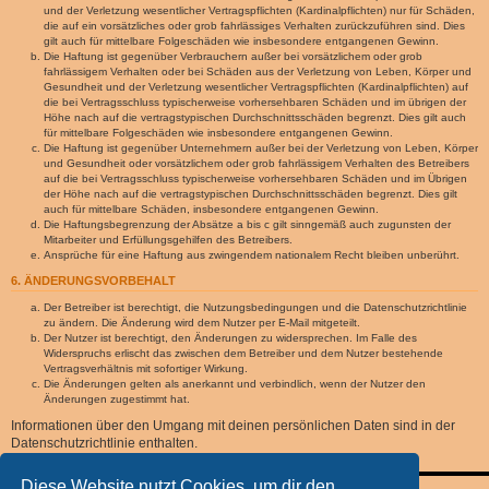
und der Verletzung wesentlicher Vertragspflichten (Kardinalpflichten) nur für Schäden,
die auf ein vorsätzliches oder grob fahrlässiges Verhalten zurückzuführen sind. Dies
gilt auch für mittelbare Folgeschäden wie insbesondere entgangenen Gewinn.
Die Haftung ist gegenüber Verbrauchern außer bei vorsätzlichem oder grob
fahrlässigem Verhalten oder bei Schäden aus der Verletzung von Leben, Körper und
Gesundheit und der Verletzung wesentlicher Vertragspflichten (Kardinalpflichten) auf
die bei Vertragsschluss typischerweise vorhersehbaren Schäden und im übrigen der
Höhe nach auf die vertragstypischen Durchschnittsschäden begrenzt. Dies gilt auch
für mittelbare Folgeschäden wie insbesondere entgangenen Gewinn.
Die Haftung ist gegenüber Unternehmern außer bei der Verletzung von Leben, Körper
und Gesundheit oder vorsätzlichem oder grob fahrlässigem Verhalten des Betreibers
auf die bei Vertragsschluss typischerweise vorhersehbaren Schäden und im Übrigen
der Höhe nach auf die vertragstypischen Durchschnittsschäden begrenzt. Dies gilt
auch für mittelbare Schäden, insbesondere entgangenen Gewinn.
Die Haftungsbegrenzung der Absätze a bis c gilt sinngemäß auch zugunsten der
Mitarbeiter und Erfüllungsgehilfen des Betreibers.
Ansprüche für eine Haftung aus zwingendem nationalem Recht bleiben unberührt.
6. ÄNDERUNGSVORBEHALT
Der Betreiber ist berechtigt, die Nutzungsbedingungen und die Datenschutzrichtlinie
zu ändern. Die Änderung wird dem Nutzer per E-Mail mitgeteilt.
Der Nutzer ist berechtigt, den Änderungen zu widersprechen. Im Falle des
Widerspruchs erlischt das zwischen dem Betreiber und dem Nutzer bestehende
Vertragsverhältnis mit sofortiger Wirkung.
Die Änderungen gelten als anerkannt und verbindlich, wenn der Nutzer den
Änderungen zugestimmt hat.
Informationen über den Umgang mit deinen persönlichen Daten sind in der
Datenschutzrichtlinie enthalten.
Diese Website nutzt Cookies, um dir den