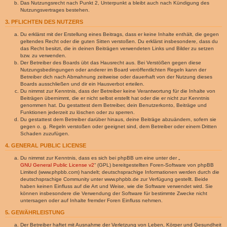
Das Nutzungsrecht nach Punkt 2, Unterpunkt a bleibt auch nach Kündigung des
Nutzungsvertrages bestehen.
3. PFLICHTEN DES NUTZERS
Du erklärst mit der Erstellung eines Beitrags, dass er keine Inhalte enthält, die gegen
geltendes Recht oder die guten Sitten verstoßen. Du erklärst insbesondere, dass du
das Recht besitzt, die in deinen Beiträgen verwendeten Links und Bilder zu setzen
bzw. zu verwenden.
Der Betreiber des Boards übt das Hausrecht aus. Bei Verstößen gegen diese
Nutzungsbedingungen oder anderer im Board veröffentlichten Regeln kann der
Betreiber dich nach Abmahnung zeitweise oder dauerhaft von der Nutzung dieses
Boards ausschließen und dir ein Hausverbot erteilen.
Du nimmst zur Kenntnis, dass der Betreiber keine Verantwortung für die Inhalte von
Beiträgen übernimmt, die er nicht selbst erstellt hat oder die er nicht zur Kenntnis
genommen hat. Du gestattest dem Betreiber, dein Benutzerkonto, Beiträge und
Funktionen jederzeit zu löschen oder zu sperren.
Du gestattest dem Betreiber darüber hinaus, deine Beiträge abzuändern, sofern sie
gegen o. g. Regeln verstoßen oder geeignet sind, dem Betreiber oder einem Dritten
Schaden zuzufügen.
4. GENERAL PUBLIC LICENSE
Du nimmst zur Kenntnis, dass es sich bei phpBB um eine unter der „
GNU General Public License v2
“ (GPL) bereitgestellten Foren-Software von phpBB
Limited (www.phpbb.com) handelt; deutschsprachige Informationen werden durch die
deutschsprachige Community unter www.phpbb.de zur Verfügung gestellt. Beide
haben keinen Einfluss auf die Art und Weise, wie die Software verwendet wird. Sie
können insbesondere die Verwendung der Software für bestimmte Zwecke nicht
untersagen oder auf Inhalte fremder Foren Einfluss nehmen.
5. GEWÄHRLEISTUNG
Der Betreiber haftet mit Ausnahme der Verletzung von Leben, Körper und Gesundheit