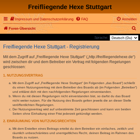
Freifliegende Hexe Stuttgart
Impressum und Datenschutzerklärung
FAQ
Anmelden
S
Foren-Übersicht
u
Sprache:
c
Freifliegende Hexe Stuttgart - Registrierung
h
Mit dem Zugriff auf „Freifliegende Hexe Stuttgart“ („http://freifliegendehexe.de“)
e
wird zwischen dir und dem Betreiber ein Vertrag mit folgenden Regelungen
geschlossen:
1. NUTZUNGSVERTRAG
Mit dem Zugriff auf „Freifliegende Hexe Stuttgart“ (im Folgenden „das Board“) schließt
du einen Nutzungsvertrag mit dem Betreiber des Boards ab (im Folgenden „Betreiber“)
und erklärst dich mit den nachfolgenden Regelungen einverstanden.
Wenn du mit diesen Regelungen nicht einverstanden bist, so darfst du das Board
nicht weiter nutzen. Für die Nutzung des Boards gelten jeweils die an dieser Stelle
veröffentlichten Regelungen.
Der Nutzungsvertrag wird auf unbestimmte Zeit geschlossen und kann von beiden
Seiten ohne Einhaltung einer Frist jederzeit gekündigt werden.
2. EINRÄUMUNG VON NUTZUNGSRECHTEN
Mit dem Erstellen eines Beitrags erteilst du dem Betreiber ein einfaches, zeitlich und
räumlich unbeschränktes und unentgeltliches Recht, deinen Beitrag im Rahmen des
Boards zu nutzen.