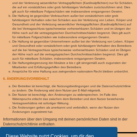
und der Verletzung wesentlicher Vertragspflichten (Kardinalpflichten) nur für Schäden,
die auf ein vorsätzliches oder grob fahrlässiges Verhalten zurückzuführen sind. Dies
gilt auch für mittelbare Folgeschäden wie insbesondere entgangenen Gewinn.
Die Haftung ist gegenüber Verbrauchern außer bei vorsätzlichem oder grob
fahrlässigem Verhalten oder bei Schäden aus der Verletzung von Leben, Körper und
Gesundheit und der Verletzung wesentlicher Vertragspflichten (Kardinalpflichten) auf
die bei Vertragsschluss typischerweise vorhersehbaren Schäden und im übrigen der
Höhe nach auf die vertragstypischen Durchschnittsschäden begrenzt. Dies gilt auch
für mittelbare Folgeschäden wie insbesondere entgangenen Gewinn.
Die Haftung ist gegenüber Unternehmern außer bei der Verletzung von Leben, Körper
und Gesundheit oder vorsätzlichem oder grob fahrlässigem Verhalten des Betreibers
auf die bei Vertragsschluss typischerweise vorhersehbaren Schäden und im Übrigen
der Höhe nach auf die vertragstypischen Durchschnittsschäden begrenzt. Dies gilt
auch für mittelbare Schäden, insbesondere entgangenen Gewinn.
Die Haftungsbegrenzung der Absätze a bis c gilt sinngemäß auch zugunsten der
Mitarbeiter und Erfüllungsgehilfen des Betreibers.
Ansprüche für eine Haftung aus zwingendem nationalem Recht bleiben unberührt.
6. ÄNDERUNGSVORBEHALT
Der Betreiber ist berechtigt, die Nutzungsbedingungen und die Datenschutzrichtlinie
zu ändern. Die Änderung wird dem Nutzer per E-Mail mitgeteilt.
Der Nutzer ist berechtigt, den Änderungen zu widersprechen. Im Falle des
Widerspruchs erlischt das zwischen dem Betreiber und dem Nutzer bestehende
Vertragsverhältnis mit sofortiger Wirkung.
Die Änderungen gelten als anerkannt und verbindlich, wenn der Nutzer den
Änderungen zugestimmt hat.
Informationen über den Umgang mit deinen persönlichen Daten sind in der
Datenschutzrichtlinie enthalten.
Diese Website nutzt Cookies, um dir den