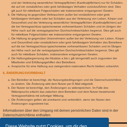
und der Verletzung wesentlicher Vertragspflichten (Kardinalpflichten) nur für Schäden,
die auf ein vorsätzliches oder grob fahrlässiges Verhalten zurückzuführen sind. Dies
gilt auch für mittelbare Folgeschäden wie insbesondere entgangenen Gewinn.
Die Haftung ist gegenüber Verbrauchern außer bei vorsätzlichem oder grob
fahrlässigem Verhalten oder bei Schäden aus der Verletzung von Leben, Körper und
Gesundheit und der Verletzung wesentlicher Vertragspflichten (Kardinalpflichten) auf
die bei Vertragsschluss typischerweise vorhersehbaren Schäden und im übrigen der
Höhe nach auf die vertragstypischen Durchschnittsschäden begrenzt. Dies gilt auch
für mittelbare Folgeschäden wie insbesondere entgangenen Gewinn.
Die Haftung ist gegenüber Unternehmern außer bei der Verletzung von Leben, Körper
und Gesundheit oder vorsätzlichem oder grob fahrlässigem Verhalten des Betreibers
auf die bei Vertragsschluss typischerweise vorhersehbaren Schäden und im Übrigen
der Höhe nach auf die vertragstypischen Durchschnittsschäden begrenzt. Dies gilt
auch für mittelbare Schäden, insbesondere entgangenen Gewinn.
Die Haftungsbegrenzung der Absätze a bis c gilt sinngemäß auch zugunsten der
Mitarbeiter und Erfüllungsgehilfen des Betreibers.
Ansprüche für eine Haftung aus zwingendem nationalem Recht bleiben unberührt.
6. ÄNDERUNGSVORBEHALT
Der Betreiber ist berechtigt, die Nutzungsbedingungen und die Datenschutzrichtlinie
zu ändern. Die Änderung wird dem Nutzer per E-Mail mitgeteilt.
Der Nutzer ist berechtigt, den Änderungen zu widersprechen. Im Falle des
Widerspruchs erlischt das zwischen dem Betreiber und dem Nutzer bestehende
Vertragsverhältnis mit sofortiger Wirkung.
Die Änderungen gelten als anerkannt und verbindlich, wenn der Nutzer den
Änderungen zugestimmt hat.
Informationen über den Umgang mit deinen persönlichen Daten sind in der
Datenschutzrichtlinie enthalten.
Diese Website nutzt Cookies, um dir den