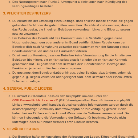
Das Nutzungsrecht nach Punkt 2, Unterpunkt a bleibt auch nach Kündigung des
Nutzungsvertrages bestehen.
3. PFLICHTEN DES NUTZERS
Du erklärst mit der Erstellung eines Beitrags, dass er keine Inhalte enthält, die gegen
geltendes Recht oder die guten Sitten verstoßen. Du erklärst insbesondere, dass du
das Recht besitzt, die in deinen Beiträgen verwendeten Links und Bilder zu setzen
bzw. zu verwenden.
Der Betreiber des Boards übt das Hausrecht aus. Bei Verstößen gegen diese
Nutzungsbedingungen oder anderer im Board veröffentlichten Regeln kann der
Betreiber dich nach Abmahnung zeitweise oder dauerhaft von der Nutzung dieses
Boards ausschließen und dir ein Hausverbot erteilen.
Du nimmst zur Kenntnis, dass der Betreiber keine Verantwortung für die Inhalte von
Beiträgen übernimmt, die er nicht selbst erstellt hat oder die er nicht zur Kenntnis
genommen hat. Du gestattest dem Betreiber, dein Benutzerkonto, Beiträge und
Funktionen jederzeit zu löschen oder zu sperren.
Du gestattest dem Betreiber darüber hinaus, deine Beiträge abzuändern, sofern sie
gegen o. g. Regeln verstoßen oder geeignet sind, dem Betreiber oder einem Dritten
Schaden zuzufügen.
4. GENERAL PUBLIC LICENSE
Du nimmst zur Kenntnis, dass es sich bei phpBB um eine unter der „
GNU General Public License v2
“ (GPL) bereitgestellten Foren-Software von phpBB
Limited (www.phpbb.com) handelt; deutschsprachige Informationen werden durch die
deutschsprachige Community unter www.phpbb.de zur Verfügung gestellt. Beide
haben keinen Einfluss auf die Art und Weise, wie die Software verwendet wird. Sie
können insbesondere die Verwendung der Software für bestimmte Zwecke nicht
untersagen oder auf Inhalte fremder Foren Einfluss nehmen.
5. GEWÄHRLEISTUNG
Der Betreiber haftet mit Ausnahme der Verletzung von Leben, Körper und Gesundheit