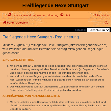
Freifliegende Hexe Stuttgart
Impressum und Datenschutzerklärung
FAQ
Anmelden
S
Foren-Übersicht
u
Sprache:
c
Freifliegende Hexe Stuttgart - Registrierung
h
Mit dem Zugriff auf „Freifliegende Hexe Stuttgart“ („http://freifliegendehexe.de“)
e
wird zwischen dir und dem Betreiber ein Vertrag mit folgenden Regelungen
geschlossen:
1. NUTZUNGSVERTRAG
Mit dem Zugriff auf „Freifliegende Hexe Stuttgart“ (im Folgenden „das Board“) schließt
du einen Nutzungsvertrag mit dem Betreiber des Boards ab (im Folgenden „Betreiber“)
und erklärst dich mit den nachfolgenden Regelungen einverstanden.
Wenn du mit diesen Regelungen nicht einverstanden bist, so darfst du das Board
nicht weiter nutzen. Für die Nutzung des Boards gelten jeweils die an dieser Stelle
veröffentlichten Regelungen.
Der Nutzungsvertrag wird auf unbestimmte Zeit geschlossen und kann von beiden
Seiten ohne Einhaltung einer Frist jederzeit gekündigt werden.
2. EINRÄUMUNG VON NUTZUNGSRECHTEN
Mit dem Erstellen eines Beitrags erteilst du dem Betreiber ein einfaches, zeitlich und
räumlich unbeschränktes und unentgeltliches Recht, deinen Beitrag im Rahmen des
Boards zu nutzen.