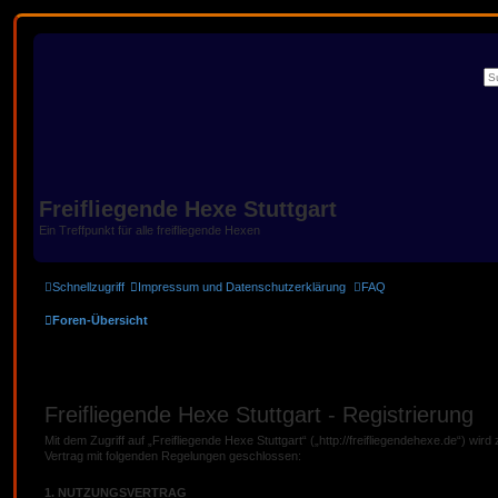
Freifliegende Hexe Stuttgart
Ein Treffpunkt für alle freifliegende Hexen
Schnellzugriff
Impressum und Datenschutzerklärung
FAQ
Foren-Übersicht
Freifliegende Hexe Stuttgart - Registrierung
Mit dem Zugriff auf „Freifliegende Hexe Stuttgart“ („http://freifliegendehexe.de“) wir
Vertrag mit folgenden Regelungen geschlossen:
1. NUTZUNGSVERTRAG