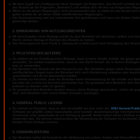
Mit dem Zugriff auf „Freifliegende Hexe Stuttgart“ (im Folgenden „das Board“) schließt 
des Boards ab (im Folgenden „Betreiber“) und erklärst dich mit den nachfolgenden Reg
Wenn du mit diesen Regelungen nicht einverstanden bist, so darfst du das Board nicht 
gelten jeweils die an dieser Stelle veröffentlichten Regelungen.
Der Nutzungsvertrag wird auf unbestimmte Zeit geschlossen und kann von beiden Seiten 
gekündigt werden.
2. EINRÄUMUNG VON NUTZUNGSRECHTEN
Mit dem Erstellen eines Beitrags erteilst du dem Betreiber ein einfaches, zeitlich und r
Recht, deinen Beitrag im Rahmen des Boards zu nutzen.
Das Nutzungsrecht nach Punkt 2, Unterpunkt a bleibt auch nach Kündigung des Nutzu
3. PFLICHTEN DES NUTZERS
Du erklärst mit der Erstellung eines Beitrags, dass er keine Inhalte enthält, die gegen g
verstoßen. Du erklärst insbesondere, dass du das Recht besitzt, die in deinen Beiträge
bzw. zu verwenden.
Der Betreiber des Boards übt das Hausrecht aus. Bei Verstößen gegen diese Nutzung
veröffentlichten Regeln kann der Betreiber dich nach Abmahnung zeitweise oder dauer
ausschließen und dir ein Hausverbot erteilen.
Du nimmst zur Kenntnis, dass der Betreiber keine Verantwortung für die Inhalte von Beiträ
hat oder die er nicht zur Kenntnis genommen hat. Du gestattest dem Betreiber, dein Be
jederzeit zu löschen oder zu sperren.
Du gestattest dem Betreiber darüber hinaus, deine Beiträge abzuändern, sofern sie ge
sind, dem Betreiber oder einem Dritten Schaden zuzufügen.
4. GENERAL PUBLIC LICENSE
Du nimmst zur Kenntnis, dass es sich bei phpBB um eine unter der „
GNU General Public
Software von phpBB Limited (www.phpbb.com) handelt; deutschsprachige Informationen
Community unter www.phpbb.de zur Verfügung gestellt. Beide haben keinen Einfluss auf 
verwendet wird. Sie können insbesondere die Verwendung der Software für bestimmte Z
fremder Foren Einfluss nehmen.
5. GEWÄHRLEISTUNG
Der Betreiber haftet mit Ausnahme der Verletzung von Leben, Körper und Gesundheit un