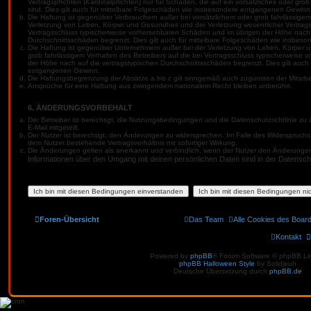
Vertragspflichten (Kardinalpflichten) nur für Schäden, die auf ein vorsätzliches oder gro
sind. Dies gilt auch für mittelbare Folgeschäden wie insbesondere entgangenen Gewinn
Die Haftung ist gegenüber Verbrauchern außer bei vorsätzlichem oder grob fahrlässige
Verletzung von Leben, Körper und Gesundheit und der Verletzung wesentlicher Vertragspfl
Vertragsschluss typischerweise vorhersehbaren Schäden und im übrigen der Höhe nach 
Durchschnittsschäden begrenzt. Dies gilt auch für mittelbare Folgeschäden wie insbe
Die Haftung ist gegenüber Unternehmern außer bei der Verletzung von Leben, Körper u
grob fahrlässigem Verhalten des Betreibers auf die bei Vertragsschluss typischerweise
der Höhe nach auf die vertragstypischen Durchschnittsschäden begrenzt. Dies gilt auch
entgangenen Gewinn.
Die Haftungsbegrenzung der Absätze a bis c gilt sinngemäß auch zugunsten der Mitarbei
Ansprüche für eine Haftung aus zwingendem nationalem Recht bleiben unberührt.
6. ÄNDERUNGSVORBEHALT
Der Betreiber ist berechtigt, die Nutzungsbedingungen und die Datenschutzrichtlinie z
E-Mail mitgeteilt.
Der Nutzer ist berechtigt, den Änderungen zu widersprechen. Im Falle des Widerspruchs
dem Nutzer bestehende Vertragsverhältnis mit sofortiger Wirkung.
Die Änderungen gelten als anerkannt und verbindlich, wenn der Nutzer den Änderunge
Informationen über den Umgang mit deinen persönlichen Daten sind in der Datenschut
Foren-Übersicht
Das Team
Alle Cookies des Boar
Kontakt
Powered by
phpBB
® Forum Software © phpBB Li
phpBB Halloween Style
by Solidjeuh
Deutsche Übersetzung durch
phpBB.de