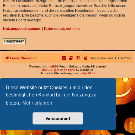
weitere Funktionen zuzugreifen. Die Board-Administration kann registrierten
Benutzern auch zusätzliche Berechtigungen zuweisen. Beachte bitte unsere
Nutzungsbedingungen und die verwandten Regelungen, bevor du dich
registrierst. Bitte beachte auch die jeweiligen Forenregeln, wenn du dich in
diesem Board bewegst.
Nutzungsbedingungen
|
Datenschutzrichtlinie
Registrieren
Foren-Übersicht
Alle Zeiten sind
UTC+02:00
Powered by
phpBB
® Forum Software © phpBB Limited
phpBB Halloween Style
by Solidjeuh
Deutsche Übersetzung durch
phpBB.de
Diese Website nutzt Cookies, um dir den
bestmöglichen Komfort bei der Nutzung zu
bieten.
Mehr erfahren
Verstanden!