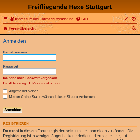
Freifliegende Hexe Stuttgart
Impressum und Datenschutzerklärung
FAQ
S
Foren-Übersicht
u
Anmelden
c
h
Benutzername:
e
Passwort:
Ich habe mein Passwort vergessen
Die Aktivierungs-E-Mail erneut senden
Angemeldet bleiben
Meinen Online-Status während dieser Sitzung verbergen
REGISTRIEREN
Du musst in diesem Forum registriert sein, um dich anmelden zu können. Die
Registrierung ist in wenigen Augenblicken erledigt und ermöglicht dir, auf