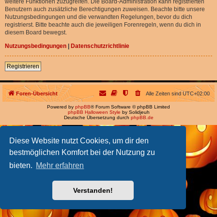
weitere Funktionen zuzugreifen. Die Board-Administration kann registrierten
Benutzern auch zusätzliche Berechtigungen zuweisen. Beachte bitte unsere
Nutzungsbedingungen und die verwandten Regelungen, bevor du dich
registrierst. Bitte beachte auch die jeweiligen Forenregeln, wenn du dich in
diesem Board bewegst.
Nutzungsbedingungen
|
Datenschutzrichtlinie
Registrieren
Foren-Übersicht
Alle Zeiten sind
UTC+02:00
Powered by
phpBB
® Forum Software © phpBB Limited
phpBB Halloween Style
by Solidjeuh
Deutsche Übersetzung durch
phpBB.de
Diese Website nutzt Cookies, um dir den
bestmöglichen Komfort bei der Nutzung zu
bieten.
Mehr erfahren
Verstanden!