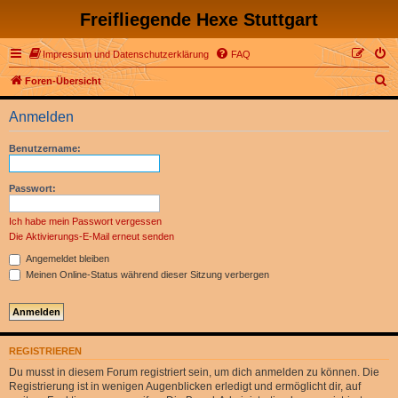
Freifliegende Hexe Stuttgart
Impressum und Datenschutzerklärung
FAQ
S
Foren-Übersicht
u
Anmelden
c
h
Benutzername:
e
Passwort:
Ich habe mein Passwort vergessen
Die Aktivierungs-E-Mail erneut senden
Angemeldet bleiben
Meinen Online-Status während dieser Sitzung verbergen
REGISTRIEREN
Du musst in diesem Forum registriert sein, um dich anmelden zu können. Die
Registrierung ist in wenigen Augenblicken erledigt und ermöglicht dir, auf