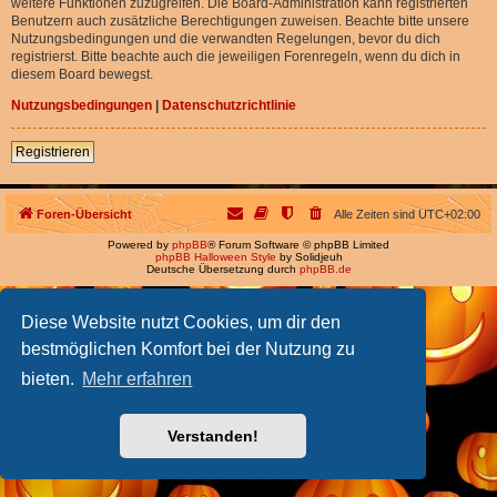
weitere Funktionen zuzugreifen. Die Board-Administration kann registrierten
Benutzern auch zusätzliche Berechtigungen zuweisen. Beachte bitte unsere
Nutzungsbedingungen und die verwandten Regelungen, bevor du dich
registrierst. Bitte beachte auch die jeweiligen Forenregeln, wenn du dich in
diesem Board bewegst.
Nutzungsbedingungen
|
Datenschutzrichtlinie
Registrieren
Foren-Übersicht
Alle Zeiten sind
UTC+02:00
Powered by
phpBB
® Forum Software © phpBB Limited
phpBB Halloween Style
by Solidjeuh
Deutsche Übersetzung durch
phpBB.de
Diese Website nutzt Cookies, um dir den
bestmöglichen Komfort bei der Nutzung zu
bieten.
Mehr erfahren
Verstanden!