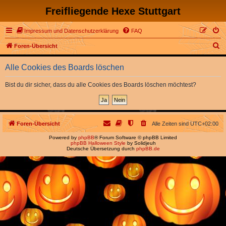
Freifliegende Hexe Stuttgart
Impressum und Datenschutzerklärung
FAQ
S
Foren-Übersicht
u
Alle Cookies des Boards löschen
c
h
Bist du dir sicher, dass du alle Cookies des Boards löschen möchtest?
e
Foren-Übersicht
Alle Zeiten sind
UTC+02:00
Powered by
phpBB
® Forum Software © phpBB Limited
phpBB Halloween Style
by Solidjeuh
Deutsche Übersetzung durch
phpBB.de