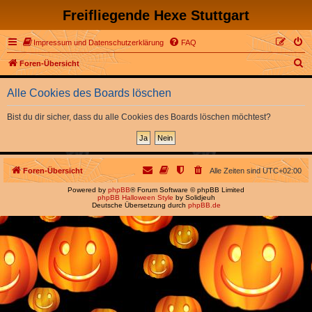
Freifliegende Hexe Stuttgart
Impressum und Datenschutzerklärung
FAQ
S
Foren-Übersicht
u
Alle Cookies des Boards löschen
c
h
Bist du dir sicher, dass du alle Cookies des Boards löschen möchtest?
e
Foren-Übersicht
Alle Zeiten sind
UTC+02:00
Powered by
phpBB
® Forum Software © phpBB Limited
phpBB Halloween Style
by Solidjeuh
Deutsche Übersetzung durch
phpBB.de