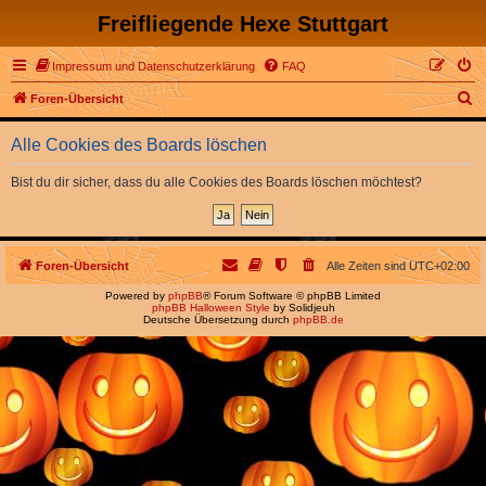
Freifliegende Hexe Stuttgart
Impressum und Datenschutzerklärung
FAQ
S
Foren-Übersicht
u
Alle Cookies des Boards löschen
c
h
Bist du dir sicher, dass du alle Cookies des Boards löschen möchtest?
e
Foren-Übersicht
Alle Zeiten sind
UTC+02:00
Powered by
phpBB
® Forum Software © phpBB Limited
phpBB Halloween Style
by Solidjeuh
Deutsche Übersetzung durch
phpBB.de