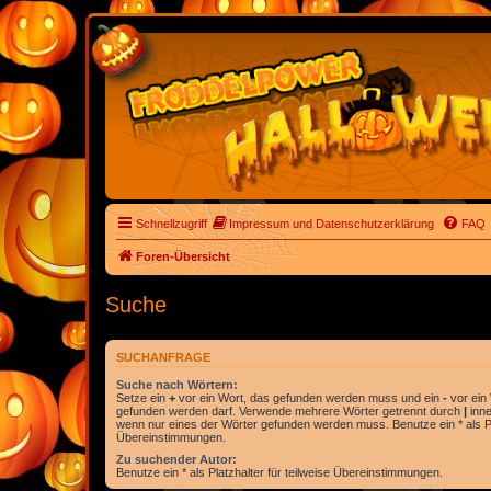
Schnellzugriff
Impressum und Datenschutzerklärung
FAQ
Foren-Übersicht
Suche
SUCHANFRAGE
Suche nach Wörtern:
Setze ein
+
vor ein Wort, das gefunden werden muss und ein
-
vor ein 
gefunden werden darf. Verwende mehrere Wörter getrennt durch
|
inne
wenn nur eines der Wörter gefunden werden muss. Benutze ein * als Pla
Übereinstimmungen.
Zu suchender Autor:
Benutze ein * als Platzhalter für teilweise Übereinstimmungen.