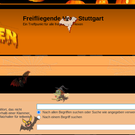
Freifliegende Hexe Stuttgart
Ein Treffpunkt für alle freifliegende Hexen
Wort, das nicht
Nach allen Begriffen suchen oder Suche wie angegeben verwe
rhalb einer Klammer,
tzhalter für teilweise
Nach einem Begriff suchen