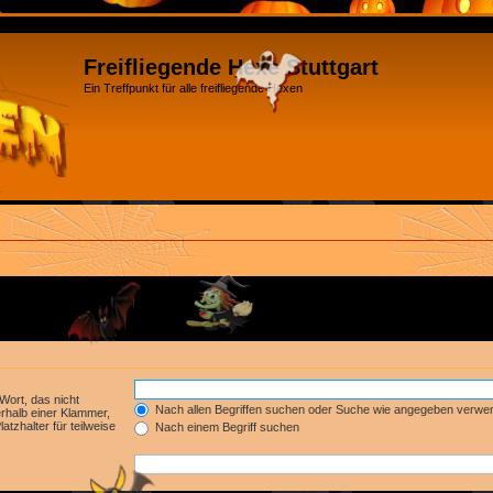
Freifliegende Hexe Stuttgart
Ein Treffpunkt für alle freifliegende Hexen
Wort, das nicht
Nach allen Begriffen suchen oder Suche wie angegeben verwe
rhalb einer Klammer,
tzhalter für teilweise
Nach einem Begriff suchen