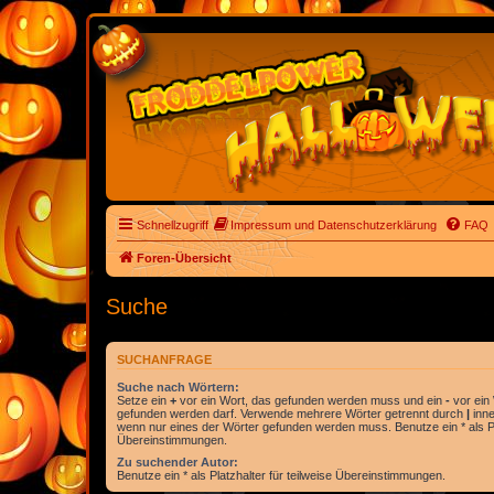
Schnellzugriff
Impressum und Datenschutzerklärung
FAQ
Foren-Übersicht
Suche
SUCHANFRAGE
Suche nach Wörtern:
Setze ein
+
vor ein Wort, das gefunden werden muss und ein
-
vor ein 
gefunden werden darf. Verwende mehrere Wörter getrennt durch
|
inne
wenn nur eines der Wörter gefunden werden muss. Benutze ein * als Pla
Übereinstimmungen.
Zu suchender Autor:
Benutze ein * als Platzhalter für teilweise Übereinstimmungen.