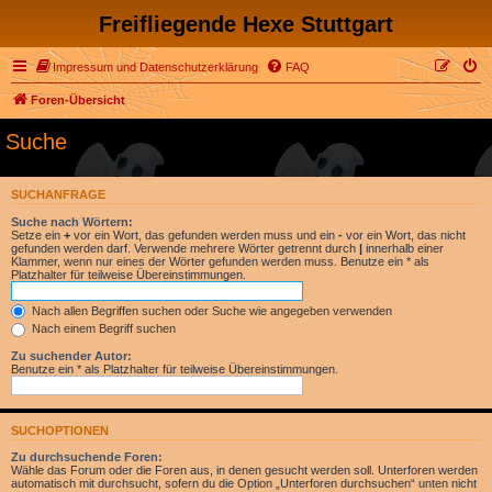
Freifliegende Hexe Stuttgart
Impressum und Datenschutzerklärung
FAQ
Foren-Übersicht
Suche
SUCHANFRAGE
Suche nach Wörtern:
Setze ein
+
vor ein Wort, das gefunden werden muss und ein
-
vor ein Wort, das nicht
gefunden werden darf. Verwende mehrere Wörter getrennt durch
|
innerhalb einer
Klammer, wenn nur eines der Wörter gefunden werden muss. Benutze ein * als
Platzhalter für teilweise Übereinstimmungen.
Nach allen Begriffen suchen oder Suche wie angegeben verwenden
Nach einem Begriff suchen
Zu suchender Autor:
Benutze ein * als Platzhalter für teilweise Übereinstimmungen.
SUCHOPTIONEN
Zu durchsuchende Foren:
Wähle das Forum oder die Foren aus, in denen gesucht werden soll. Unterforen werden
automatisch mit durchsucht, sofern du die Option „Unterforen durchsuchen“ unten nicht