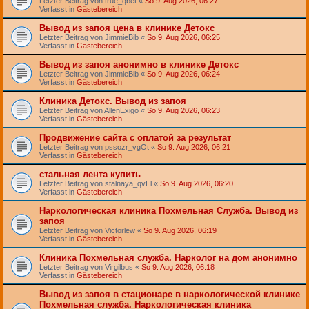
Letzter Beitrag von
true_qbet
«
So 9. Aug 2026, 06:27
Verfasst in
Gästebereich
Вывод из запоя цена в клинике Детокс
Letzter Beitrag von
JimmieBib
«
So 9. Aug 2026, 06:25
Verfasst in
Gästebereich
Вывод из запоя анонимно в клинике Детокс
Letzter Beitrag von
JimmieBib
«
So 9. Aug 2026, 06:24
Verfasst in
Gästebereich
Клиника Детокс. Вывод из запоя
Letzter Beitrag von
AllenExigo
«
So 9. Aug 2026, 06:23
Verfasst in
Gästebereich
Продвижение сайта с оплатой за результат
Letzter Beitrag von
pssozr_vgOt
«
So 9. Aug 2026, 06:21
Verfasst in
Gästebereich
стальная лента купить
Letzter Beitrag von
stalnaya_qvEl
«
So 9. Aug 2026, 06:20
Verfasst in
Gästebereich
Наркологическая клиника Похмельная Служба. Вывод из
запоя
Letzter Beitrag von
Victorlew
«
So 9. Aug 2026, 06:19
Verfasst in
Gästebereich
Клиника Похмельная служба. Нарколог на дом анонимно
Letzter Beitrag von
Virgilbus
«
So 9. Aug 2026, 06:18
Verfasst in
Gästebereich
Вывод из запоя в стационаре в наркологической клинике
Похмельная служба. Наркологическая клиника