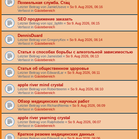
Похмельная служба. Стац
Letzter Beitrag von
JamieUseve
«
So 9. Aug 2026, 06:16
Verfasst in
Gästebereich
SEO продвижение заказать
Letzter Beitrag von
spz_bpMn
«
So 9. Aug 2026, 06:15
Verfasst in
Gästebereich
DennisDuard
Letzter Beitrag von
GregoryKex
«
So 9. Aug 2026, 06:14
Verfasst in
Gästebereich
Статья о способах борьбы с алкогольной зависимостью
Letzter Beitrag von
Jamesbet
«
So 9. Aug 2026, 06:13
Verfasst in
Gästebereich
Статья об общественном здоровье
Letzter Beitrag von
EdwardLar
«
So 9. Aug 2026, 06:11
Verfasst in
Gästebereich
apple river mind crystal
Letzter Beitrag von
Robertteemn
«
So 9. Aug 2026, 06:10
Verfasst in
Gästebereich
Обзор медицинских научных работ
Letzter Beitrag von
RichardNemia
«
So 9. Aug 2026, 06:09
Verfasst in
Gästebereich
apple river yearning crystal
Letzter Beitrag von
Ralphobete
«
So 9. Aug 2026, 06:07
Verfasst in
Gästebereich
Краткое резюме медицинских данных
Letzter Beitrag von
EdwardLar
«
So 9. Aug 2026, 06:06