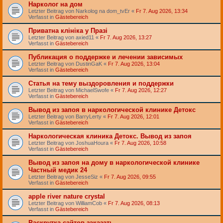
Нарколог на дом
Letzter Beitrag von
Narkolog na dom_tvEr
«
Fr 7. Aug 2026, 13:34
Verfasst in
Gästebereich
Приватна клініка у Празі
Letzter Beitrag von
axied11
«
Fr 7. Aug 2026, 13:27
Verfasst in
Gästebereich
Публикация о поддержке и лечении зависимых
Letzter Beitrag von
DustinGaK
«
Fr 7. Aug 2026, 13:04
Verfasst in
Gästebereich
Статья на тему выздоровления и поддержки
Letzter Beitrag von
MichaelSwofe
«
Fr 7. Aug 2026, 12:27
Verfasst in
Gästebereich
Вывод из запоя в наркологической клинике Детокс
Letzter Beitrag von
BarryLerty
«
Fr 7. Aug 2026, 12:01
Verfasst in
Gästebereich
Наркологическая клиника Детокс. Вывод из запоя
Letzter Beitrag von
JoshuaHoura
«
Fr 7. Aug 2026, 10:58
Verfasst in
Gästebereich
Вывод из запоя на дому в наркологической клинике
Частный медик 24
Letzter Beitrag von
JesseSiz
«
Fr 7. Aug 2026, 09:55
Verfasst in
Gästebereich
apple river nature crystal
Letzter Beitrag von
WilliamCob
«
Fr 7. Aug 2026, 08:13
Verfasst in
Gästebereich
Раскрутка сайтов заказать