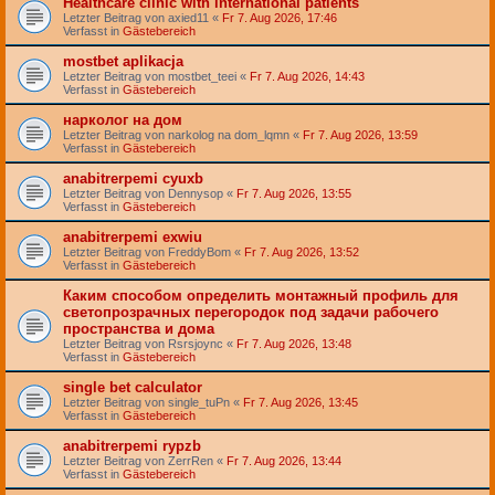
Healthcare clinic with international patients
Letzter Beitrag von
axied11
«
Fr 7. Aug 2026, 17:46
Verfasst in
Gästebereich
mostbet aplikacja
Letzter Beitrag von
mostbet_teei
«
Fr 7. Aug 2026, 14:43
Verfasst in
Gästebereich
нарколог на дом
Letzter Beitrag von
narkolog na dom_lqmn
«
Fr 7. Aug 2026, 13:59
Verfasst in
Gästebereich
anabitrerpemi cyuxb
Letzter Beitrag von
Dennysop
«
Fr 7. Aug 2026, 13:55
Verfasst in
Gästebereich
anabitrerpemi exwiu
Letzter Beitrag von
FreddyBom
«
Fr 7. Aug 2026, 13:52
Verfasst in
Gästebereich
Каким способом определить монтажный профиль для
светопрозрачных перегородок под задачи рабочего
пространства и дома
Letzter Beitrag von
Rsrsjoync
«
Fr 7. Aug 2026, 13:48
Verfasst in
Gästebereich
single bet calculator
Letzter Beitrag von
single_tuPn
«
Fr 7. Aug 2026, 13:45
Verfasst in
Gästebereich
anabitrerpemi rypzb
Letzter Beitrag von
ZerrRen
«
Fr 7. Aug 2026, 13:44
Verfasst in
Gästebereich