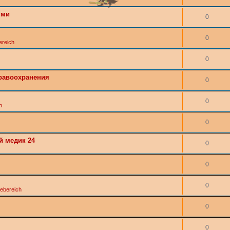
ями
0
0
ereich
0
дравоохранения
0
0
h
0
й медик 24
0
0
0
ebereich
0
0