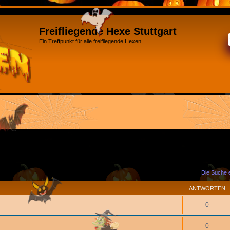
Freifliegende Hexe Stuttgart
Ein Treffpunkt für alle freifliegende Hexen
Die Suche 
ANTWORTEN
0
0