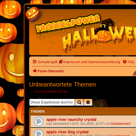
Schnellzugriff
Impressum und Datenschutzerklärung
FAQ
Foren-Übersicht
Unbeantwortete Themen
Zur erweiterten Suche
Suche
Erweiterte Suche
THEMEN
apple river raunchy crystal
von
Jeromenof
» Di 9. Jun 2026, 12:47 » in
Gästebereich
apple river dog crystal
von
TerryRiz
» Mi 17. Jun 2026, 22:14 » in
Gästebereich