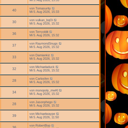
von
Tomasurity
40
Mi 5. Aug 2026, 15:33
von
vulkan_bqOi
30
Mi 5. Aug 2026, 15:32
von
Terryoblit
36
Mi 5. Aug 2026, 15:32
von
RaymondSnugs
37
Mi 5. Aug 2026, 15:32
von
Damiankiz
33
Mi 5. Aug 2026, 15:32
von
Michaeladuck
32
Mi 5. Aug 2026, 15:32
von
Carlosfen
28
Mi 5. Aug 2026, 15:32
von
monopoly_mwKl
34
Mi 5. Aug 2026, 15:32
von
Jasonphego
28
Mi 5. Aug 2026, 15:32
von
Michaelwaype
39
Mi 5. Aug 2026, 11:50
von
RobertBop
36