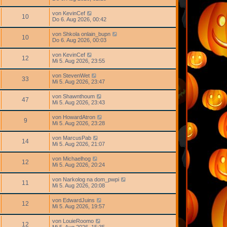
von
KevinCef
10
Do 6. Aug 2026, 00:42
von
Shkola onlain_bupn
10
Do 6. Aug 2026, 00:03
von
KevinCef
12
Mi 5. Aug 2026, 23:55
von
StevenWet
33
Mi 5. Aug 2026, 23:47
von
Shawnthoum
47
Mi 5. Aug 2026, 23:43
von
HowardAtron
9
Mi 5. Aug 2026, 23:28
von
MarcusPab
14
Mi 5. Aug 2026, 21:07
von
Michaelhog
12
Mi 5. Aug 2026, 20:24
von
Narkolog na dom_pwpi
11
Mi 5. Aug 2026, 20:08
von
EdwardJuins
12
Mi 5. Aug 2026, 19:57
von
LouieRoomo
12
Mi 5. Aug 2026, 15:35