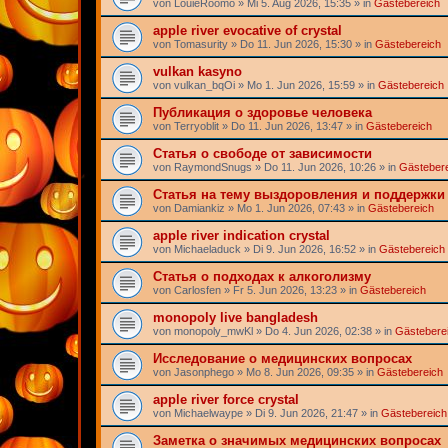
von
LouieRoomo
» Mi 5. Aug 2026, 15:35 » in
Gästebereich
apple river evocative of crystal
von
Tomasurity
» Do 11. Jun 2026, 15:30 » in
Gästebereich
vulkan kasyno
von
vulkan_bqOi
» Mo 1. Jun 2026, 15:59 » in
Gästebereich
Публикация о здоровье человека
von
Terryoblit
» Do 11. Jun 2026, 13:47 » in
Gästebereich
Статья о свободе от зависимости
von
RaymondSnugs
» Do 11. Jun 2026, 10:26 » in
Gästeber
Статья на тему выздоровления и поддержки
von
Damiankiz
» Mo 1. Jun 2026, 07:43 » in
Gästebereich
apple river indication crystal
von
Michaeladuck
» Di 9. Jun 2026, 16:52 » in
Gästebereich
Статья о подходах к алкоголизму
von
Carlosfen
» Fr 5. Jun 2026, 13:23 » in
Gästebereich
monopoly live bangladesh
von
monopoly_mwKl
» Do 4. Jun 2026, 02:38 » in
Gästebere
Исследование о медицинских вопросах
von
Jasonphego
» Mo 8. Jun 2026, 09:35 » in
Gästebereich
apple river force crystal
von
Michaelwaype
» Di 9. Jun 2026, 21:47 » in
Gästebereich
Заметка о значимых медицинских вопросах