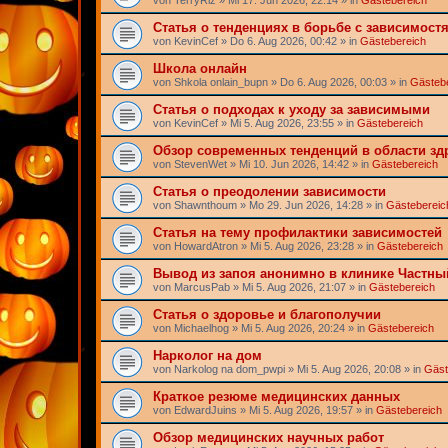
Статья о тенденциях в борьбе с зависимост
von
KevinCef
» Do 6. Aug 2026, 00:42 » in
Gästebereich
Школа онлайн
von
Shkola onlain_bupn
» Do 6. Aug 2026, 00:03 » in
Gästeb
Статья о подходах к уходу за зависимыми
von
KevinCef
» Mi 5. Aug 2026, 23:55 » in
Gästebereich
Обзор современных тенденций в области з
von
StevenWet
» Mi 10. Jun 2026, 14:42 » in
Gästebereich
Статья о преодолении зависимости
von
Shawnthoum
» Mo 29. Jun 2026, 14:28 » in
Gästebereic
Статья на тему профилактики зависимостей
von
HowardAtron
» Mi 5. Aug 2026, 23:28 » in
Gästebereich
Вывод из запоя анонимно в клинике Частны
von
MarcusPab
» Mi 5. Aug 2026, 21:07 » in
Gästebereich
Статья о здоровье и благополучии
von
Michaelhog
» Mi 5. Aug 2026, 20:24 » in
Gästebereich
Нарколог на дом
von
Narkolog na dom_pwpi
» Mi 5. Aug 2026, 20:08 » in
Gäst
Краткое резюме медицинских данных
von
EdwardJuins
» Mi 5. Aug 2026, 19:57 » in
Gästebereich
Обзор медицинских научных работ