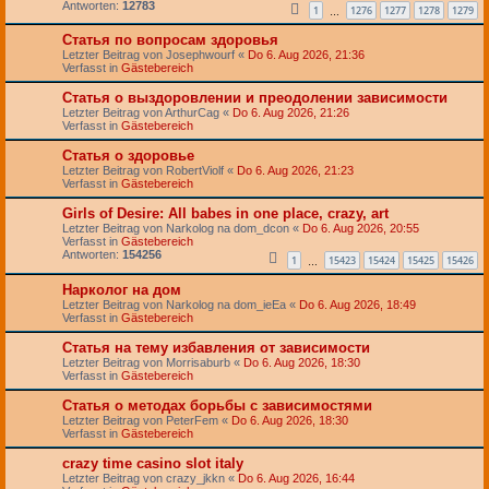
Antworten:
12783
1
1276
1277
1278
1279
…
Статья по вопросам здоровья
Letzter Beitrag von
Josephwourf
«
Do 6. Aug 2026, 21:36
Verfasst in
Gästebereich
Статья о выздоровлении и преодолении зависимости
Letzter Beitrag von
ArthurCag
«
Do 6. Aug 2026, 21:26
Verfasst in
Gästebereich
Статья о здоровье
Letzter Beitrag von
RobertViolf
«
Do 6. Aug 2026, 21:23
Verfasst in
Gästebereich
Girls of Desire: All babes in one place, crazy, art
Letzter Beitrag von
Narkolog na dom_dcon
«
Do 6. Aug 2026, 20:55
Verfasst in
Gästebereich
Antworten:
154256
1
15423
15424
15425
15426
…
Нарколог на дом
Letzter Beitrag von
Narkolog na dom_ieEa
«
Do 6. Aug 2026, 18:49
Verfasst in
Gästebereich
Статья на тему избавления от зависимости
Letzter Beitrag von
Morrisaburb
«
Do 6. Aug 2026, 18:30
Verfasst in
Gästebereich
Статья о методах борьбы с зависимостями
Letzter Beitrag von
PeterFem
«
Do 6. Aug 2026, 18:30
Verfasst in
Gästebereich
crazy time casino slot italy
Letzter Beitrag von
crazy_jkkn
«
Do 6. Aug 2026, 16:44