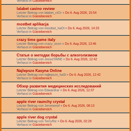
Verfasst in
Gästebereich
lalabet casino review
Letzter Beitrag von
lalabet_ctOr
«
Do 6. Aug 2026, 15:54
Verfasst in
Gästebereich
mostbet aplikacja
Letzter Beitrag von
mostbet_haOl
«
Do 6. Aug 2026, 14:33
Verfasst in
Gästebereich
crazy time game italy
Letzter Beitrag von
crazy_essn
«
Do 6. Aug 2026, 13:46
Verfasst in
Gästebereich
Статья о методах борьбы с алкоголизмом
Letzter Beitrag von
JesseTAINE
«
Do 6. Aug 2026, 12:42
Verfasst in
Gästebereich
Najlepsze Kasyna Online
Letzter Beitrag von
najlepsze_haSi
«
Do 6. Aug 2026, 12:42
Verfasst in
Gästebereich
Обзор развития медицинских исследований
Letzter Beitrag von
Edwardrar
«
Do 6. Aug 2026, 12:37
Verfasst in
Gästebereich
apple river raunchy crystal
Letzter Beitrag von
Jeromenof
«
Do 6. Aug 2026, 08:13
Verfasst in
Gästebereich
apple river dog crystal
Letzter Beitrag von
TerryRiz
«
Do 6. Aug 2026, 02:29
Verfasst in
Gästebereich