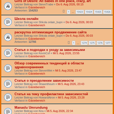
Girls of Desire: All babes in one place, crazy, art
Letzter Beitrag von
SteveTrabe
«
Do 6. Aug 2026, 00:15
Verfasst in
Gästebereich
Antworten:
154253
1
15423
15424
15425
15426
…
Школа онлайн
Letzter Beitrag von
Shkola onlain_bupn
«
Do 6. Aug 2026, 00:03
Verfasst in
Gästebereich
раскрутка оптимизация продвижение сайта
Letzter Beitrag von
Shkola onlain_bupn
«
Do 6. Aug 2026, 00:03
Verfasst in
Gästebereich
Antworten:
12766
1
1274
1275
1276
1277
…
Статья о подходах к уходу за зависимыми
Letzter Beitrag von
KevinCef
«
Mi 5. Aug 2026, 23:55
Verfasst in
Gästebereich
Обзор современных тенденций в области
здравоохранения
Letzter Beitrag von
StevenWet
«
Mi 5. Aug 2026, 23:47
Verfasst in
Gästebereich
Статья о преодолении зависимости
Letzter Beitrag von
Shawnthoum
«
Mi 5. Aug 2026, 23:43
Verfasst in
Gästebereich
Статья на тему профилактики зависимостей
Letzter Beitrag von
HowardAtron
«
Mi 5. Aug 2026, 23:28
Verfasst in
Gästebereich
Manaslu Umrundung
Letzter Beitrag von
Kira
«
Mi 5. Aug 2026, 22:34