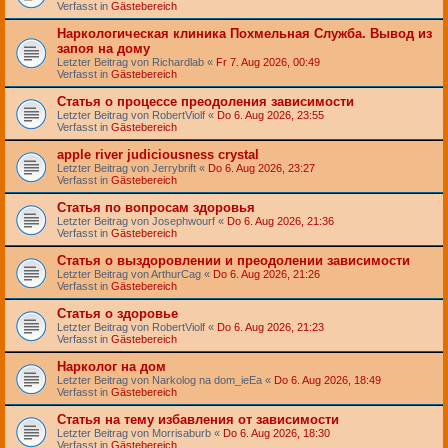
Verfasst in
Gästebereich
Наркологическая клиника Похмельная Служба. Вывод из
запоя на дому
Letzter Beitrag von
Richardlab
«
Fr 7. Aug 2026, 00:49
Verfasst in
Gästebereich
Статья о процессе преодоления зависимости
Letzter Beitrag von
RobertViolf
«
Do 6. Aug 2026, 23:55
Verfasst in
Gästebereich
apple river judiciousness crystal
Letzter Beitrag von
Jerrybrift
«
Do 6. Aug 2026, 23:27
Verfasst in
Gästebereich
Статья по вопросам здоровья
Letzter Beitrag von
Josephwourf
«
Do 6. Aug 2026, 21:36
Verfasst in
Gästebereich
Статья о выздоровлении и преодолении зависимости
Letzter Beitrag von
ArthurCag
«
Do 6. Aug 2026, 21:26
Verfasst in
Gästebereich
Статья о здоровье
Letzter Beitrag von
RobertViolf
«
Do 6. Aug 2026, 21:23
Verfasst in
Gästebereich
Нарколог на дом
Letzter Beitrag von
Narkolog na dom_ieEa
«
Do 6. Aug 2026, 18:49
Verfasst in
Gästebereich
Статья на тему избавления от зависимости
Letzter Beitrag von
Morrisaburb
«
Do 6. Aug 2026, 18:30
Verfasst in
Gästebereich