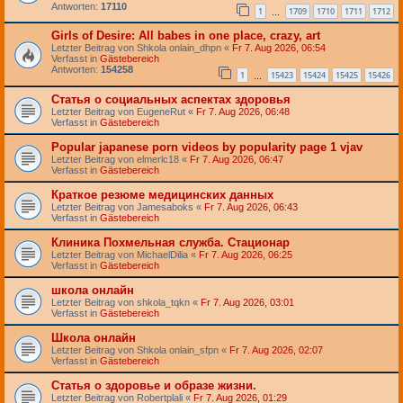
Antworten:
17110
1
1709
1710
1711
1712
…
Girls of Desire: All babes in one place, crazy, art
Letzter Beitrag von
Shkola onlain_dhpn
«
Fr 7. Aug 2026, 06:54
Verfasst in
Gästebereich
Antworten:
154258
1
15423
15424
15425
15426
…
Статья о социальных аспектах здоровья
Letzter Beitrag von
EugeneRut
«
Fr 7. Aug 2026, 06:48
Verfasst in
Gästebereich
Popular japanese porn videos by popularity page 1 vjav
Letzter Beitrag von
elmerlc18
«
Fr 7. Aug 2026, 06:47
Verfasst in
Gästebereich
Краткое резюме медицинских данных
Letzter Beitrag von
Jamesaboks
«
Fr 7. Aug 2026, 06:43
Verfasst in
Gästebereich
Клиника Похмельная служба. Стационар
Letzter Beitrag von
MichaelDilia
«
Fr 7. Aug 2026, 06:25
Verfasst in
Gästebereich
школа онлайн
Letzter Beitrag von
shkola_tqkn
«
Fr 7. Aug 2026, 03:01
Verfasst in
Gästebereich
Школа онлайн
Letzter Beitrag von
Shkola onlain_sfpn
«
Fr 7. Aug 2026, 02:07
Verfasst in
Gästebereich
Статья о здоровье и образе жизни.
Letzter Beitrag von
Robertplali
«
Fr 7. Aug 2026, 01:29