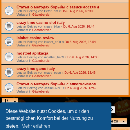
Статья о методах борьбы с зависимостями
Letzter Beitrag von
PeterFem
«
Do 6. Aug 2026, 18:30
Verfasst in
Gästebereich
crazy time casino slot italy
Letzter Beitrag von
crazy_jkkn
«
Do 6. Aug 2026, 16:44
Verfasst in
Gästebereich
lalabet casino review
Letzter Beitrag von
lalabet_ctOr
«
Do 6. Aug 2026, 15:54
Verfasst in
Gästebereich
mostbet aplikacja
Letzter Beitrag von
mostbet_haOl
«
Do 6. Aug 2026, 14:33
Verfasst in
Gästebereich
crazy time game italy
Letzter Beitrag von
crazy_essn
«
Do 6. Aug 2026, 13:46
Verfasst in
Gästebereich
Статья о методах борьбы с алкоголизмом
Letzter Beitrag von
JesseTAINE
«
Do 6. Aug 2026, 12:42
Verfasst in
Gästebereich
Seite
1
von
7
1
2
3
4
5
7
Nächst
Die Suche ergab 156 Treffer
…
Diese Website nutzt Cookies, um dir den
bestmöglichen Komfort bei der Nutzung zu
Gehe zu
bieten.
Mehr erfahren