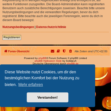
Registrierung ist in wenigen Augenblicken erledigt und ermöglicht dir, auf
weitere Funktionen zuzugreifen. Die Board-Administration kann registrierten
Benutzern auch zusätzliche Berechtigungen zuweisen. Beachte bitte unsere
Nutzungsbedingungen und die verwandten Regelungen, bevor du dich
registrierst. Bitte beachte auch die jeweiligen Forenregeln, wenn du dich in
diesem Board bewegst.
Nutzungsbedingungen
|
Datenschutzrichtlinie
Registrieren
Foren-Übersicht
Alle Zeiten sind
UTC+02:00
Powered by
phpBB
® Forum Software © phpBB Limited
phpBB Halloween Style
by Solidjeuh
Deutsche Übersetzung durch
phpBB.de
Diese Website nutzt Cookies, um dir den
bestmöglichen Komfort bei der Nutzung zu
bieten.
Mehr erfahren
Verstanden!