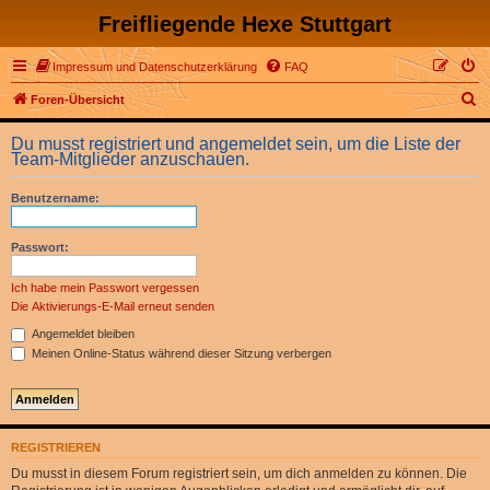
Freifliegende Hexe Stuttgart
Impressum und Datenschutzerklärung
FAQ
S
Foren-Übersicht
u
Du musst registriert und angemeldet sein, um die Liste der
c
Team-Mitglieder anzuschauen.
h
Benutzername:
e
Passwort:
Ich habe mein Passwort vergessen
Die Aktivierungs-E-Mail erneut senden
Angemeldet bleiben
Meinen Online-Status während dieser Sitzung verbergen
REGISTRIEREN
Du musst in diesem Forum registriert sein, um dich anmelden zu können. Die