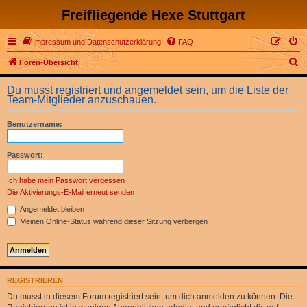
Freifliegende Hexe Stuttgart
Impressum und Datenschutzerklärung
FAQ
S
Foren-Übersicht
u
Du musst registriert und angemeldet sein, um die Liste der
c
Team-Mitglieder anzuschauen.
h
Benutzername:
e
Passwort:
Ich habe mein Passwort vergessen
Die Aktivierungs-E-Mail erneut senden
Angemeldet bleiben
Meinen Online-Status während dieser Sitzung verbergen
REGISTRIEREN
Du musst in diesem Forum registriert sein, um dich anmelden zu können. Die