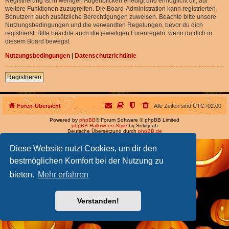
Registrierung ist in wenigen Augenblicken erledigt und ermöglicht dir, auf
weitere Funktionen zuzugreifen. Die Board-Administration kann registrierten
Benutzern auch zusätzliche Berechtigungen zuweisen. Beachte bitte unsere
Nutzungsbedingungen und die verwandten Regelungen, bevor du dich
registrierst. Bitte beachte auch die jeweiligen Forenregeln, wenn du dich in
diesem Board bewegst.
Nutzungsbedingungen
|
Datenschutzrichtlinie
Registrieren
Foren-Übersicht
Alle Zeiten sind
UTC+02:00
Powered by
phpBB
® Forum Software © phpBB Limited
phpBB Halloween Style
by Solidjeuh
Deutsche Übersetzung durch
phpBB.de
Diese Website nutzt Cookies, um dir den
bestmöglichen Komfort bei der Nutzung zu
bieten.
Mehr erfahren
Verstanden!