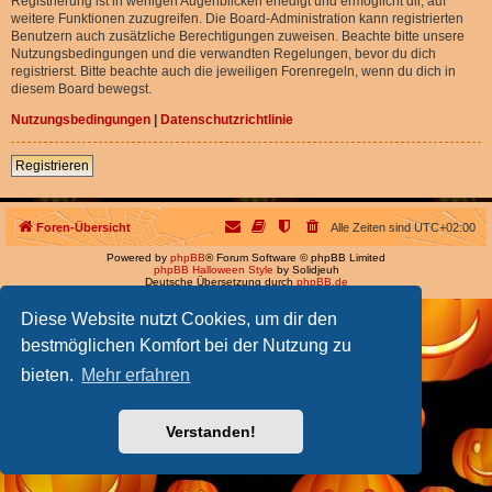
Registrierung ist in wenigen Augenblicken erledigt und ermöglicht dir, auf
weitere Funktionen zuzugreifen. Die Board-Administration kann registrierten
Benutzern auch zusätzliche Berechtigungen zuweisen. Beachte bitte unsere
Nutzungsbedingungen und die verwandten Regelungen, bevor du dich
registrierst. Bitte beachte auch die jeweiligen Forenregeln, wenn du dich in
diesem Board bewegst.
Nutzungsbedingungen
|
Datenschutzrichtlinie
Registrieren
Foren-Übersicht
Alle Zeiten sind
UTC+02:00
Powered by
phpBB
® Forum Software © phpBB Limited
phpBB Halloween Style
by Solidjeuh
Deutsche Übersetzung durch
phpBB.de
Diese Website nutzt Cookies, um dir den
bestmöglichen Komfort bei der Nutzung zu
bieten.
Mehr erfahren
Verstanden!