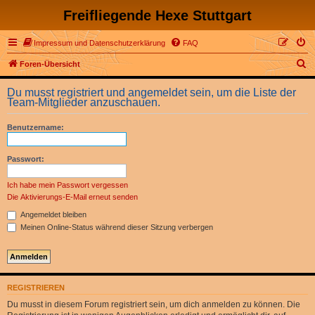
Freifliegende Hexe Stuttgart
Impressum und Datenschutzerklärung
FAQ
S
Foren-Übersicht
u
Du musst registriert und angemeldet sein, um die Liste der
c
Team-Mitglieder anzuschauen.
h
Benutzername:
e
Passwort:
Ich habe mein Passwort vergessen
Die Aktivierungs-E-Mail erneut senden
Angemeldet bleiben
Meinen Online-Status während dieser Sitzung verbergen
REGISTRIEREN
Du musst in diesem Forum registriert sein, um dich anmelden zu können. Die