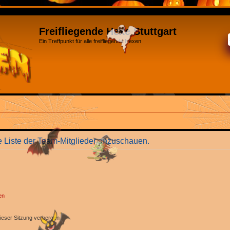
Freifliegende Hexe Stuttgart
Ein Treffpunkt für alle freifliegende Hexen
e Liste der Team-Mitglieder anzuschauen.
en
ieser Sitzung verbergen