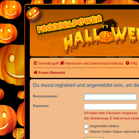
Schnellzugriff
Impressum und Datenschutzerklärung
FAQ
Foren-Übersicht
Du musst registriert und angemeldet sein, um di
Benutzername:
Passwort:
Ich habe mein Passwort vergessen
Die Aktivierungs-E-Mail erneut send
Angemeldet bleiben
Meinen Online-Status während d