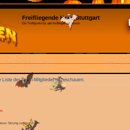
Freifliegende Hexe Stuttgart
Ein Treffpunkt für alle freifliegende Hexen
e Liste der Team-Mitglieder anzuschauen.
en
ieser Sitzung verbergen