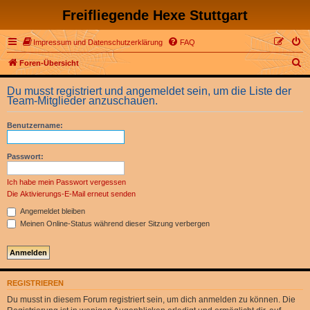
Freifliegende Hexe Stuttgart
Impressum und Datenschutzerklärung
FAQ
S
Foren-Übersicht
u
Du musst registriert und angemeldet sein, um die Liste der
c
Team-Mitglieder anzuschauen.
h
Benutzername:
e
Passwort:
Ich habe mein Passwort vergessen
Die Aktivierungs-E-Mail erneut senden
Angemeldet bleiben
Meinen Online-Status während dieser Sitzung verbergen
REGISTRIEREN
Du musst in diesem Forum registriert sein, um dich anmelden zu können. Die