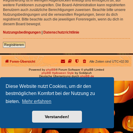
Registrierung ist in wenigen Augenblicken erledigt und ermöglicht dir, auf
weitere Funktionen zuzugreifen. Die Board-Administration kann registrierten
Benutzern auch zusätzliche Berechtigungen zuweisen. Beachte bitte unsere
Nutzungsbedingungen und die verwandten Regelungen, bevor du dich
registrierst. Bitte beachte auch die jeweiligen Forenregeln, wenn du dich in
diesem Board bewegst.
Nutzungsbedingungen
|
Datenschutzrichtlinie
Registrieren
Foren-Übersicht
Alle Zeiten sind
UTC+02:00
Powered by
phpBB
® Forum Software © phpBB Limited
phpBB Halloween Style
by Solidjeuh
Deutsche Übersetzung durch
phpBB.de
Diese Website nutzt Cookies, um dir den
bestmöglichen Komfort bei der Nutzung zu
bieten.
Mehr erfahren
Verstanden!