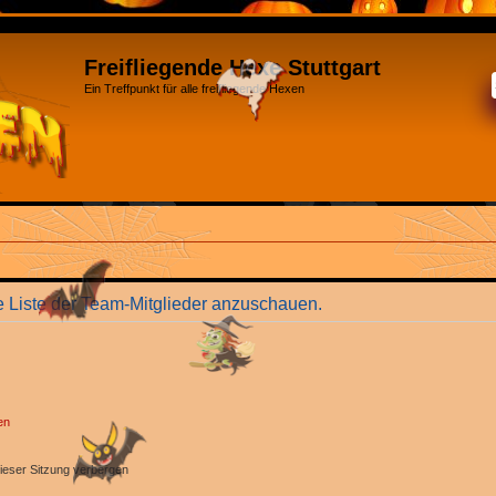
Freifliegende Hexe Stuttgart
Ein Treffpunkt für alle freifliegende Hexen
e Liste der Team-Mitglieder anzuschauen.
en
ieser Sitzung verbergen