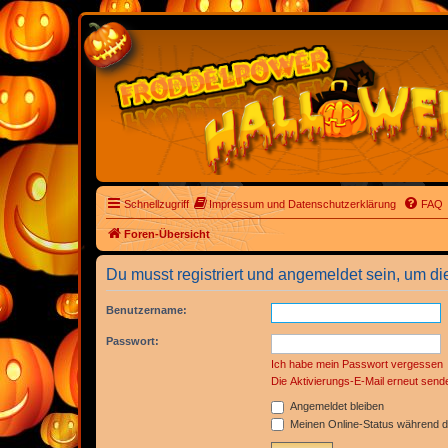
Schnellzugriff
Impressum und Datenschutzerklärung
FAQ
Foren-Übersicht
Du musst registriert und angemeldet sein, um di
Benutzername:
Passwort:
Ich habe mein Passwort vergessen
Die Aktivierungs-E-Mail erneut send
Angemeldet bleiben
Meinen Online-Status während d