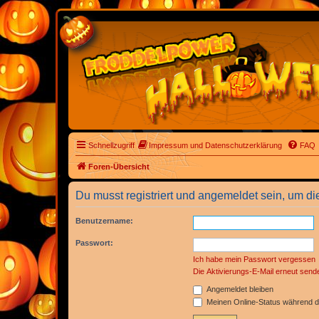
Schnellzugriff
Impressum und Datenschutzerklärung
FAQ
Foren-Übersicht
Du musst registriert und angemeldet sein, um di
Benutzername:
Passwort:
Ich habe mein Passwort vergessen
Die Aktivierungs-E-Mail erneut send
Angemeldet bleiben
Meinen Online-Status während d