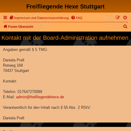
Freifliegende Hexe Stuttgart
Impressum und Datenschutzerklärung
FAQ
S
Foren-Übersicht
u
Kontakt mit der Board-Administration aufnehmen
c
h
Angaben gemäß § 5 TMG:
e
Daniela Prell
Rotweg 168
70437 Stuttgart
Kontakt:
Telefon: 017647270089
E-Mail:
admin@freifliegendehexe.de
Verantwortlich für den Inhalt nach § 55 Abs. 2 RStV:
Daniela Prell