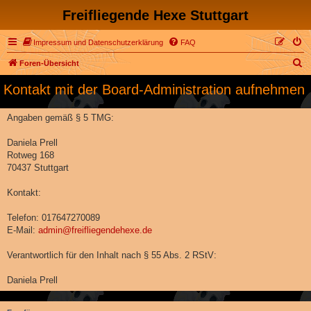
Freifliegende Hexe Stuttgart
Impressum und Datenschutzerklärung
FAQ
S
Foren-Übersicht
u
Kontakt mit der Board-Administration aufnehmen
c
h
Angaben gemäß § 5 TMG:
e
Daniela Prell
Rotweg 168
70437 Stuttgart
Kontakt:
Telefon: 017647270089
E-Mail:
admin@freifliegendehexe.de
Verantwortlich für den Inhalt nach § 55 Abs. 2 RStV:
Daniela Prell