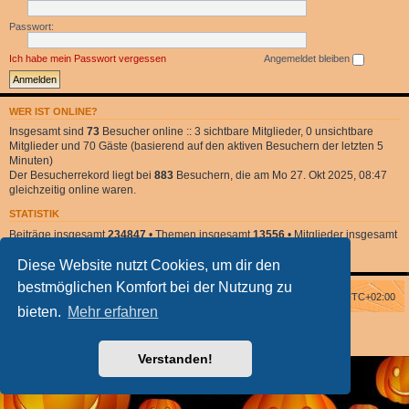
Passwort:
Ich habe mein Passwort vergessen
Angemeldet bleiben
WER IST ONLINE?
Insgesamt sind
73
Besucher online :: 3 sichtbare Mitglieder, 0 unsichtbare
Mitglieder und 70 Gäste (basierend auf den aktiven Besuchern der letzten 5
Minuten)
Der Besucherrekord liegt bei
883
Besuchern, die am Mo 27. Okt 2025, 08:47
gleichzeitig online waren.
STATISTIK
Beiträge insgesamt
234847
• Themen insgesamt
13556
• Mitglieder insgesamt
2
• Unser neuestes Mitglied:
DonnaClara
Diese Website nutzt Cookies, um dir den
bestmöglichen Komfort bei der Nutzung zu
Foren-Übersicht
Alle Zeiten sind
UTC+02:00
bieten.
Mehr erfahren
Powered by
phpBB
® Forum Software © phpBB Limited
phpBB Halloween Style
by Solidjeuh
Deutsche Übersetzung durch
phpBB.de
Verstanden!