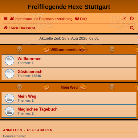
Freifliegende Hexe Stuttgart
Impressum und Datenschutzerklärung
FAQ
S
Foren-Übersicht
u
Aktuelle Zeit: So 9. Aug 2026, 08:01
c
Willkommensbereich
h
e
Willkommen
Themen:
1
Gästebereich
Themen:
13546
Mein Weg
Mein Weg
Themen:
2
Magisches Tagebuch
Themen:
2
ANMELDEN
•
REGISTRIEREN
Benutzername: