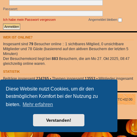
Passwort:
Ich habe mein Passwort vergessen
Angemeldet bleiben
WER IST ONLINE?
Insgesamt sind
79
Besucher online :: 1 sichtbares Mitglied, 0 unsichtbare
Mitglieder und 78 Gäste (basierend auf den aktiven Besuchern der letzten 5
Minuten)
Der Besucherrekord liegt bei
883
Besuchern, die am Mo 27. Okt 2025, 08:47
gleichzeitig online waren.
STATISTIK
Beiträge insgesamt
234765
• Themen insgesamt
13553
• Mitglieder insgesamt
2
• Unser neuestes Mitglied:
DonnaClara
Diese Website nutzt Cookies, um dir den
bestmöglichen Komfort bei der Nutzung zu
Foren-Übersicht
Alle Zeiten sind
UTC+02:00
bieten.
Mehr erfahren
Powered by
phpBB
® Forum Software © phpBB Limited
phpBB Halloween Style
by Solidjeuh
Deutsche Übersetzung durch
phpBB.de
Verstanden!