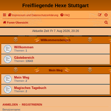
Freifliegende Hexe Stuttgart
Impressum und Datenschutzerklärung
FAQ
S
Foren-Übersicht
u
Aktuelle Zeit: Fr 7. Aug 2026, 20:26
c
Willkommensbereich
h
e
Willkommen
Themen:
1
Gästebereich
Themen:
13543
Mein Weg
Mein Weg
Themen:
2
Magisches Tagebuch
Themen:
2
ANMELDEN
•
REGISTRIEREN
Benutzername: