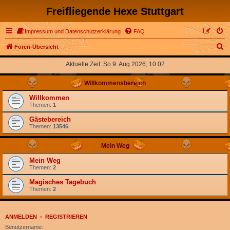
Freifliegende Hexe Stuttgart
Impressum und Datenschutzerklärung
FAQ
S
Foren-Übersicht
u
Aktuelle Zeit: So 9. Aug 2026, 10:02
c
Willkommensbereich
h
e
Willkommen
Themen:
1
Gästebereich
Themen:
13546
Mein Weg
Mein Weg
Themen:
2
Magisches Tagebuch
Themen:
2
ANMELDEN
•
REGISTRIEREN
Benutzername: