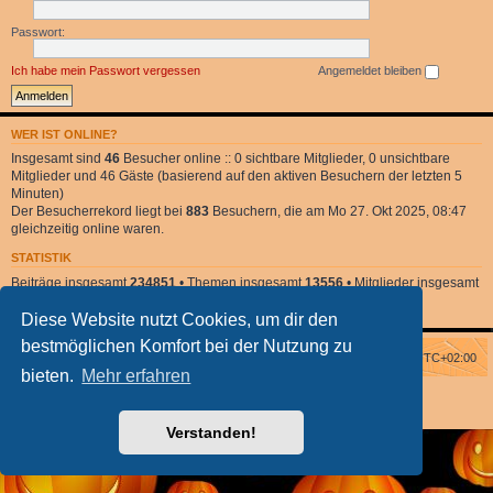
Passwort:
Ich habe mein Passwort vergessen
Angemeldet bleiben
WER IST ONLINE?
Insgesamt sind
46
Besucher online :: 0 sichtbare Mitglieder, 0 unsichtbare
Mitglieder und 46 Gäste (basierend auf den aktiven Besuchern der letzten 5
Minuten)
Der Besucherrekord liegt bei
883
Besuchern, die am Mo 27. Okt 2025, 08:47
gleichzeitig online waren.
STATISTIK
Beiträge insgesamt
234851
• Themen insgesamt
13556
• Mitglieder insgesamt
2
• Unser neuestes Mitglied:
DonnaClara
Diese Website nutzt Cookies, um dir den
bestmöglichen Komfort bei der Nutzung zu
Foren-Übersicht
Alle Zeiten sind
UTC+02:00
bieten.
Mehr erfahren
Powered by
phpBB
® Forum Software © phpBB Limited
phpBB Halloween Style
by Solidjeuh
Deutsche Übersetzung durch
phpBB.de
Verstanden!